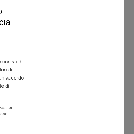
o
cia
zionisti di
ori di
 un accordo
te di
vestitori
ione
,