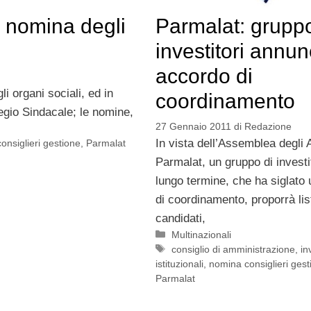
a nomina degli
Parmalat: grupp
investitori annun
accordo di
i organi sociali, ed in
coordinamento
legio Sindacale; le nomine,
27 Gennaio 2011
di
Redazione
In vista dell’Assemblea degli A
onsiglieri gestione
,
Parmalat
Parmalat, un gruppo di investit
lungo termine, che ha siglato
di coordinamento, proporrà lis
candidati,
Categorie
Multinazionali
Tag
consiglio di amministrazione
,
in
istituzionali
,
nomina consiglieri gest
Parmalat