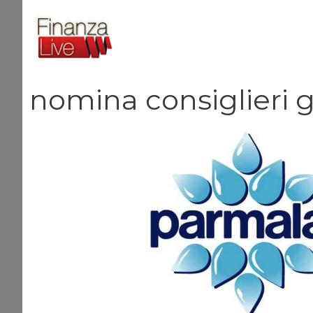
Vai
al
contenuto
nomina consiglieri 