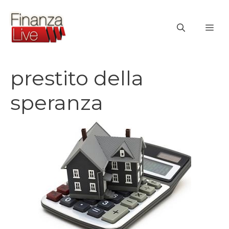
Vai
al
ME
contenuto
prestito della
speranza