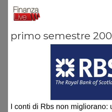
Vai
al
contenuto
primo semestre 20
I conti di Rbs non migliorano: 