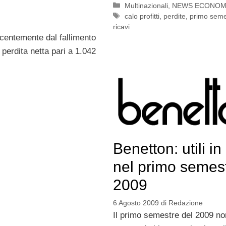
Categorie
Multinazionali
,
NEWS ECONOM
Tag
calo profitti
,
perdite
,
primo seme
ricavi
ecentemente dal fallimento
a perdita netta pari a 1.042
Benetton: utili in
nel primo semes
2009
6 Agosto 2009
di
Redazione
Il primo semestre del 2009 no