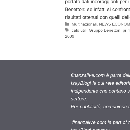
portato dati incoraggianti per 
Benetton: se infatti si confron
risultati ottenuti con quelli del
Categorie
Multinazionali
,
NEWS ECONOM
Tag
calo utili
,
Gruppo Benetton
,
pri
2009
finanzalive.com è parte d
IsayBlog! la cui rete editor
indipendente che contano su
settore.
Per pubblicità, comunicati 
finanzalive.com is part o