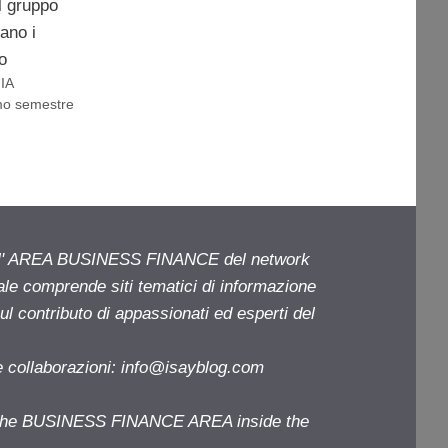
il gruppo
tano i
lo
IA
mo semestre
ell' AREA BUSINESS FINANCE del network
iale comprende siti tematici di informazione
l contributo di appassionati ed esperti del
e collaborazioni:
info@isayblog.com
f the BUSINESS FINANCE AREA inside the