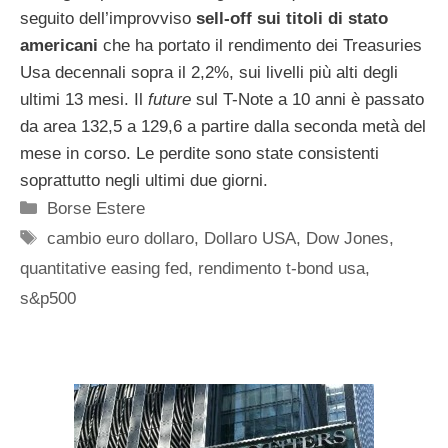
seguito dell’improvviso
sell-off sui titoli di stato
americani
che ha portato il rendimento dei Treasuries
Usa decennali sopra il 2,2%, sui livelli più alti degli
ultimi 13 mesi. Il
future
sul T-Note a 10 anni è passato
da area 132,5 a 129,6 a partire dalla seconda metà del
mese in corso. Le perdite sono state consistenti
soprattutto negli ultimi due giorni.
Categorie
Borse Estere
Tag
cambio euro dollaro
,
Dollaro USA
,
Dow Jones
,
quantitative easing fed
,
rendimento t-bond usa
,
s&p500