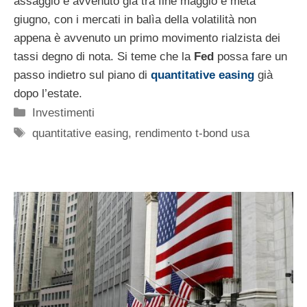
assaggio è avvenuto già tra fine maggio e metà
giugno, con i mercati in balìa della volatilità non
appena è avvenuto un primo movimento rialzista dei
tassi degno di nota. Si teme che la
Fed
possa fare un
passo indietro sul piano di
quantitative easing
già
dopo l’estate.
Categorie
Investimenti
Tag
quantitative easing
,
rendimento t-bond usa