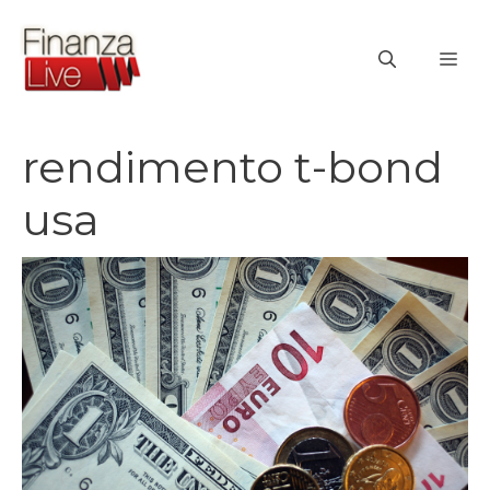
Vai
al
ME
contenuto
rendimento t-bond
usa