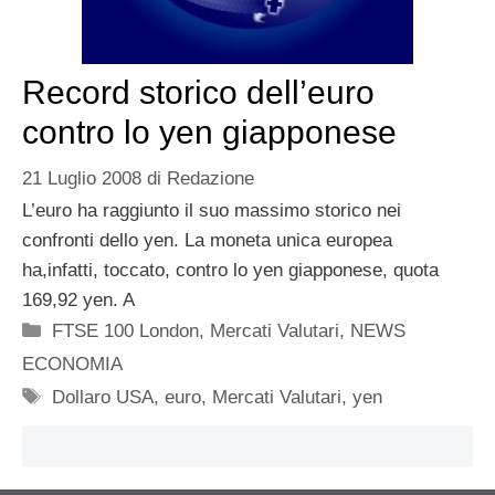
Record storico dell’euro
contro lo yen giapponese
21 Luglio 2008
di
Redazione
L’euro ha raggiunto il suo massimo storico nei
confronti dello yen. La moneta unica europea
ha,infatti, toccato, contro lo yen giapponese, quota
169,92 yen. A
Categorie
FTSE 100 London
,
Mercati Valutari
,
NEWS
ECONOMIA
Tag
Dollaro USA
,
euro
,
Mercati Valutari
,
yen