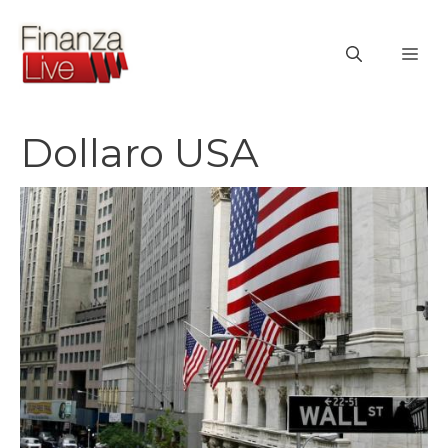
Vai
al
ME
contenuto
Dollaro USA