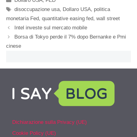
Dollaro USA
,
FED
Tag
disoccupazione usa
,
Dollaro USA
,
politica
monetaria Fed
,
quantitative easing fed
,
wall street
Intel investe sul mercato mobile
Borsa di Tokyo perde il 7% dopo Bernanke e Pmi
cinese
Dichiarazione sulla Privacy (UE)
Cookie Policy (UE)