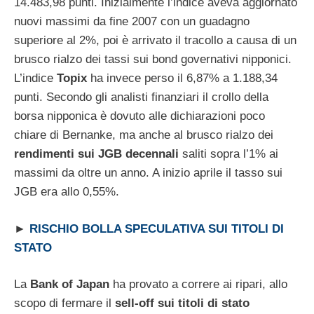
14.483,98 punti. Inizialmente l’indice aveva aggiornato
nuovi massimi da fine 2007 con un guadagno
superiore al 2%, poi è arrivato il tracollo a causa di un
brusco rialzo dei tassi sui bond governativi nipponici.
L’indice
Topix
ha invece perso il 6,87% a 1.188,34
punti. Secondo gli analisti finanziari il crollo della
borsa nipponica è dovuto alle dichiarazioni poco
chiare di Bernanke, ma anche al brusco rialzo dei
rendimenti sui JGB decennali
saliti sopra l’1% ai
massimi da oltre un anno. A inizio aprile il tasso sui
JGB era allo 0,55%.
►
RISCHIO BOLLA SPECULATIVA SUI TITOLI DI
STATO
La
Bank of Japan
ha provato a correre ai ripari, allo
scopo di fermare il
sell-off sui titoli di stato