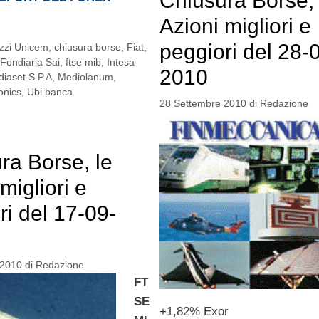
Chiusura Borse, 
Azioni migliori e
peggiori del 28-
zzi Unicem
,
chiusura borse
,
Fiat
,
Fondiaria Sai
,
ftse mib
,
Intesa
2010
iaset S.P.A
,
Mediolanum
,
onics
,
Ubi banca
28 Settembre 2010
di
Redazione
ra Borse, le
migliori e
ri del 17-09-
 2010
di
Redazione
FT
SE
+1,82% Exor