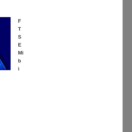
F
T
S
E
Mi
b
i