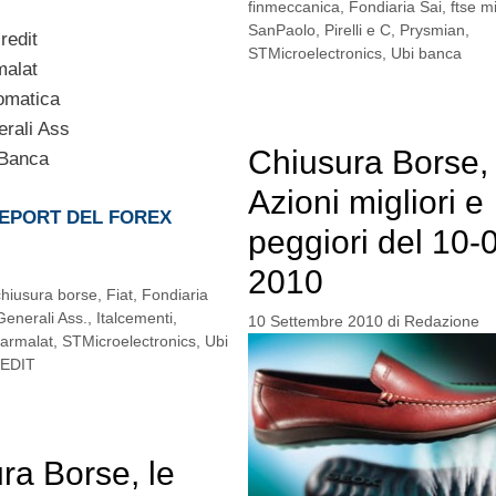
finmeccanica
,
Fondiaria Sai
,
ftse m
SanPaolo
,
Pirelli e C
,
Prysmian
,
redit
STMicroelectronics
,
Ubi banca
malat
omatica
rali Ass
Chiusura Borse, 
 Banca
Azioni migliori e
REPORT DEL FOREX
peggiori del 10-
2010
chiusura borse
,
Fiat
,
Fondiaria
Generali Ass.
,
Italcementi
,
10 Settembre 2010
di
Redazione
armalat
,
STMicroelectronics
,
Ubi
EDIT
ra Borse, le