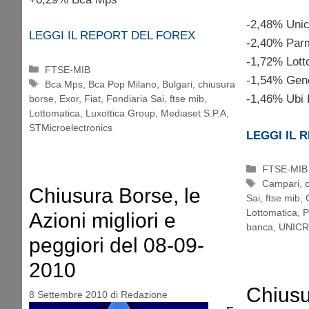
-2,48% Unic
LEGGI IL REPORT DEL FOREX
-2,40% Par
-1,72% Lott
Categorie
FTSE-MIB
-1,54% Gene
Tag
Bca Mps
,
Bca Pop Milano
,
Bulgari
,
chiusura
-1,46% Ubi
borse
,
Exor
,
Fiat
,
Fondiaria Sai
,
ftse mib
,
Lottomatica
,
Luxottica Group
,
Mediaset S.P.A
,
STMicroelectronics
LEGGI IL 
Categorie
FTSE-MIB
Tag
Campari
,
Chiusura Borse, le
Sai
,
ftse mib
,
Lottomatica
,
P
Azioni migliori e
banca
,
UNICR
peggiori del 08-09-
2010
Chiusu
8 Settembre 2010
di
Redazione