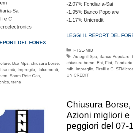
pem
-2,07% Fondiaria-Sai
iaria-Sai
-1,95% Banco Popolare
li e C
-1,17% Unicredit
croelectronics
LEGGI IL REPORT DEL FOR
REPORT DEL FOREX
Categorie
FTSE-MIB
Tag
Autogrill Spa
,
Banco Popolare
,
chiusura borse
,
Eni
,
Fiat
,
Fondiaria
olare
,
Bca Mps
,
chiusura borse
,
mib
,
Impregilo
,
Pirelli e C
,
STMicroe
,
ftse mib
,
Impregilo
,
Italcementi
,
UNICREDIT
ipem
,
Snam Rete Gas
,
onics
,
terna
Chiusura Borse, 
Azioni migliori e
peggiori del 07-