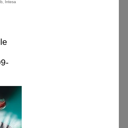
ib
,
Intesa
le
09-