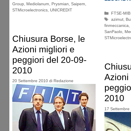
Group
,
Mediolanum
,
Prysmian
,
Saipem
,
STMicroelectronics
,
UNICREDIT
Categorie
FTSE-MIB
Tag
azimut
,
Bu
finmeccanica
,
SanPaolo
,
Med
Chiusura Borse, le
STMicroelectr
Azioni migliori e
peggiori del 20-09-
Chiusu
2010
Azioni 
20 Settembre 2010
di
Redazione
peggio
2010
17 Settembre