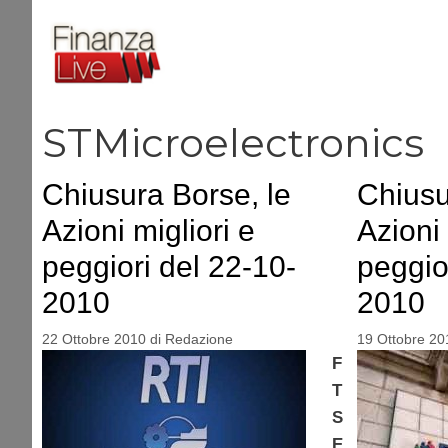
Vai
al
contenuto
STMicroelectronics
Chiusura Borse, le
Chiusu
Azioni migliori e
Azioni 
peggiori del 22-10-
peggio
2010
2010
22 Ottobre 2010
di
Redazione
19 Ottobre 20
F
T
S
E