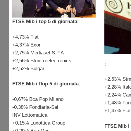
FTSE Mib i top 5 di giornata:
+4,73% Fiat
+4,37% Exor
+2,75% Mediaset S.P.A
+2,56% Stmicroelectronics
:
+2,52% Bulgari
+2,63% Stmi
FTSE Mib i flop 5 di giornata:
+2,28% Ital
+2,24% Cam
-0,67% Bca Pop Milano
+1,48% Fond
-0,38% Fondiaria-Sai
+1,47% Fiat
INV Lottomatica
+0,15% Luxottica Group
FTSE Mib i 
+0,29% Bca Mps