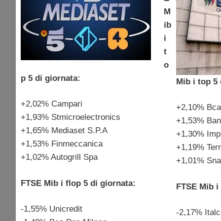
M
ib
i
t
o
p 5 di giornata:
Mib i top 5 
+2,02% Campari
+2,10% Bc
+1,93% Stmicroelectronics
+1,53% Ban
+1,65% Mediaset S.P.A
+1,30% Impr
+1,53% Finmeccanica
+1,19% Ter
+1,02% Autogrill Spa
+1,01% Sna
FTSE Mib i flop 5 di giornata:
FTSE Mib i 
-1,55% Unicredit
-2,17% Ital