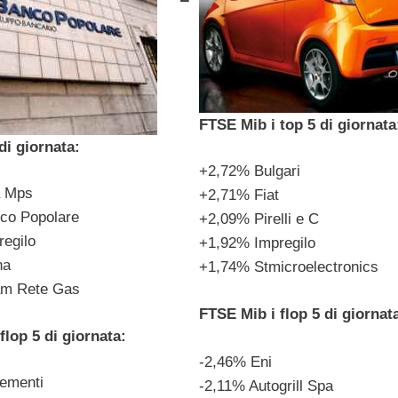
FTSE Mib i top 5 di giornata
di giornata:
+2,72% Bulgari
a Mps
+2,71% Fiat
co Popolare
+2,09% Pirelli e C
egilo
+1,92% Impregilo
na
+1,74% Stmicroelectronics
m Rete Gas
FTSE Mib i flop 5 di giornat
flop 5 di giornata:
-2,46% Eni
cementi
-2,11% Autogrill Spa