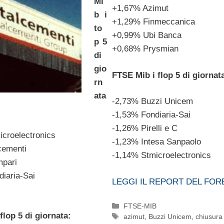
Mi
+1,67% Azimut
b i
+1,29% Finmeccanica
to
+0,99% Ubi Banca
p 5
+0,68% Prysmian
di
gio
FTSE Mib i flop 5 di giornat
rn
ata
-2,73% Buzzi Unicem
-1,53% Fondiaria-Sai
-1,26% Pirelli e C
croelectronics
-1,23% Intesa Sanpaolo
cementi
-1,14% Stmicroelectronics
pari
iaria-Sai
LEGGI IL REPORT DEL FOR
Categorie
FTSE-MIB
flop 5 di giornata:
Tag
azimut
,
Buzzi Unicem
,
chiusura