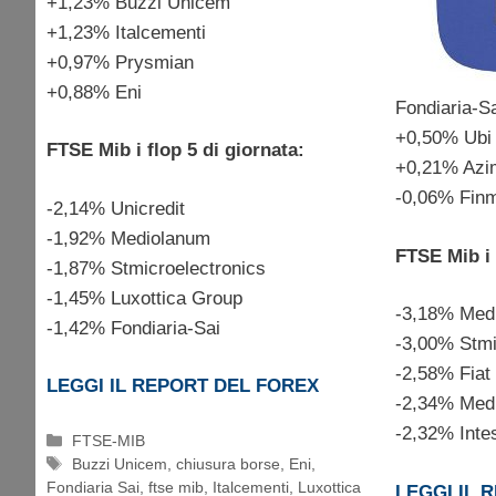
+1,23% Buzzi Unicem
+1,23% Italcementi
+0,97% Prysmian
+0,88% Eni
Fondiaria-S
+0,50% Ubi
FTSE Mib i flop 5 di giornata:
+0,21% Azi
-0,06% Fin
-2,14% Unicredit
-1,92% Mediolanum
FTSE Mib i 
-1,87% Stmicroelectronics
-1,45% Luxottica Group
-3,18% Medi
-1,42% Fondiaria-Sai
-3,00% Stmi
-2,58% Fiat
LEGGI IL REPORT DEL FOREX
-2,34% Med
-2,32% Inte
Categorie
FTSE-MIB
Tag
Buzzi Unicem
,
chiusura borse
,
Eni
,
Fondiaria Sai
,
ftse mib
,
Italcementi
,
Luxottica
LEGGI IL 