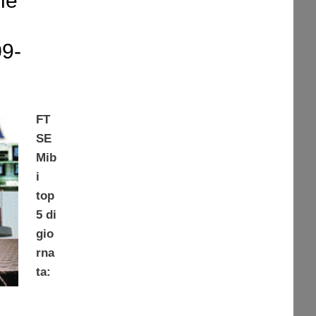
le
09-
FT
SE
Mib
i
top
5 di
gio
rna
ta: