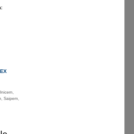
a:
REX
Unicem
,
n
,
Saipem
,