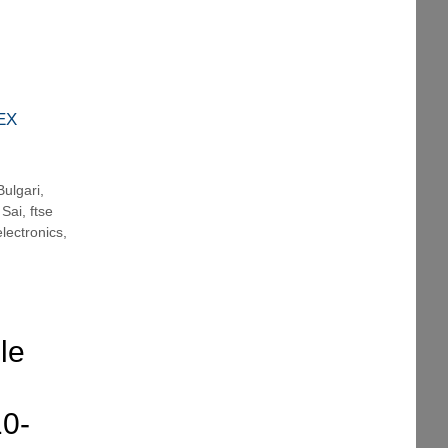
EX
Bulgari
,
 Sai
,
ftse
lectronics
,
le
10-