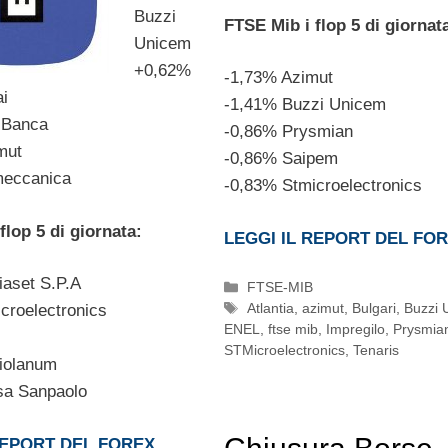
Buzzi
FTSE Mib i flop 5 di giornat
Unicem
+0,62%
-1,73% Azimut
ai
-1,41% Buzzi Unicem
 Banca
-0,86% Prysmian
mut
-0,86% Saipem
meccanica
-0,83% Stmicroelectronics
flop 5 di giornata:
LEGGI IL REPORT DEL FO
aset S.P.A
Categorie
FTSE-MIB
Tag
Atlantia
,
azimut
,
Bulgari
,
Buzzi 
croelectronics
ENEL
,
ftse mib
,
Impregilo
,
Prysmia
STMicroelectronics
,
Tenaris
iolanum
sa Sanpaolo
REPORT DEL FOREX