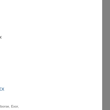
a:
EX
 borse
,
Exor
,