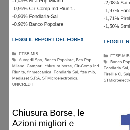
-1,49% Bca Pop Milano
-2,08% Sai
-0,95% Cir-Comp Ind Riunit…
-1,97% Fond
-0,93% Fondiaria-Sai
-1,71% Pirel
-0,92% Banco Popolare
-1,50% Stmi
LEGGI IL REPORT DEL FOREX
LEGGI IL 
Categorie
FTSE-MIB
Categorie
FTSE-MIB
Tag
Autogrill Spa
,
Banco Popolare
,
Bca Pop
Tag
Banco Pop
Milano
,
Campari
,
chiusura borse
,
Cir-Comp Ind
Fondiaria Sai
Riunite
,
finmeccanica
,
Fondiaria Sai
,
ftse mib
,
Pirelli e C
,
Sa
Mediaset S.P.A
,
STMicroelectronics
,
STMicroelectr
UNICREDIT
Chiusura Borse, le
Azioni migliori e