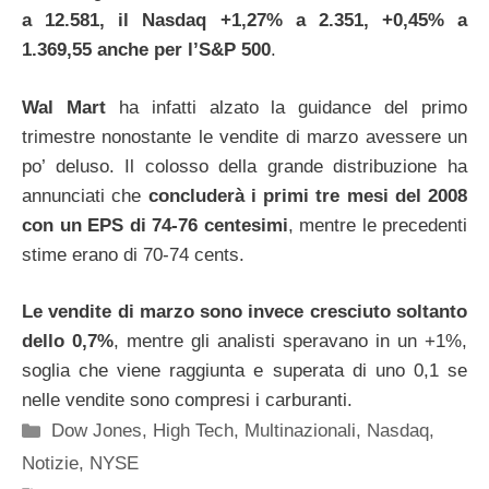
a 12.581, il Nasdaq +1,27% a 2.351, +0,45% a
1.369,55 anche per l’S&P 500
.
Wal Mart
ha infatti alzato la guidance del primo
trimestre nonostante le vendite di marzo avessere un
po’ deluso. Il colosso della grande distribuzione ha
annunciati che
concluderà i primi tre mesi del 2008
con un EPS di 74-76 centesimi
, mentre le precedenti
stime erano di 70-74 cents.
Le vendite di marzo sono invece cresciuto soltanto
dello 0,7%
, mentre gli analisti speravano in un +1%,
soglia che viene raggiunta e superata di uno 0,1 se
nelle vendite sono compresi i carburanti.
Categorie
Dow Jones
,
High Tech
,
Multinazionali
,
Nasdaq
,
Notizie
,
NYSE