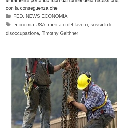
lentamente portando fuori dal tunnel della recessione,
con la conseguenza che
Categorie
FED
,
NEWS ECONOMIA
Tag
economia USA
,
mercato del lavoro
,
sussidi di
disoccupazione
,
Timothy Geithner