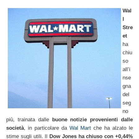
Wal
l
Stre
et
ha
chiu
so
all’i
nse
gna
del
seg
no
più, trainata dalle
buone notizie provenienti dalle
società
, in particolare da
Wal Mart
che ha alzato le
stime sugli utili. Il
Dow Jones ha chiuso con +0,44%