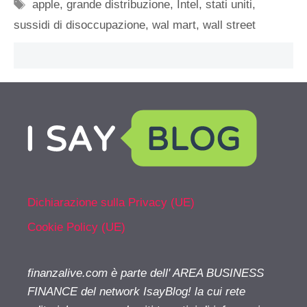
Tag
apple
,
grande distribuzione
,
Intel
,
stati uniti
,
sussidi di disoccupazione
,
wal mart
,
wall street
Dichiarazione sulla Privacy (UE)
Cookie Policy (UE)
finanzalive.com è parte dell' AREA BUSINESS
FINANCE del network IsayBlog! la cui rete