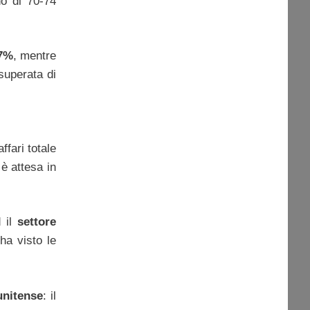
no di 70-74
,7%
, mentre
superata di
’affari totale
è attesa in
d il
settore
ha visto le
unitense
: il