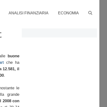
ANALISI FINANZIARIA
ECONOMIA
t
alle
buone
rt
che ha
12.581, il
00
.
nostante le
lla grande
el 2008 con