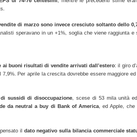
EPS di 74-76 centesimi
, mentre le precedenti stime era
s.
vendite di marzo sono invece cresciuto soltanto dello 0
analisti speravano in un +1%, soglia che viene raggiunta e 
 ai buoni risultati di vendite arrivati dall’estero
: il giro d
del 7,9%. Per aprile la crescita dovrebbe essere maggiore ed 
 di sussidi di disoccupazione
, scese di 53 mila unità e
de da neutral a buy di Bank of America
, ed Apple, che 
mpensato il
dato negativo sulla bilancia commerciale stat