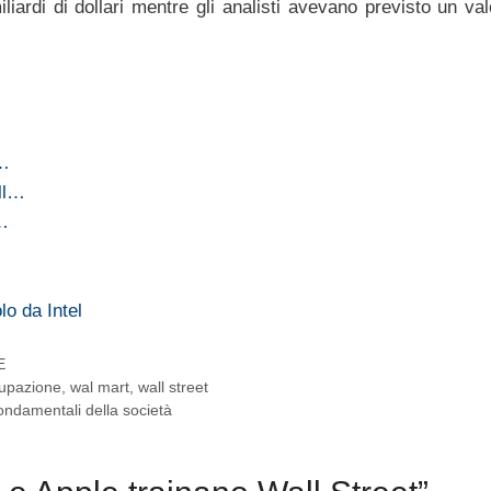
liardi di dollari mentre gli analisti avevano previsto un va
i…
ll…
l…
lo da Intel
E
cupazione
,
wal mart
,
wall street
fondamentali della società