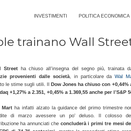
INVESTIMENTI
POLITICA ECONOMICA
ple trainano Wall Stree
l Street
ha chiuso all’insegna del segno più, trainata d
izie provenienti dalle società
, in particolare da
Wal Ma
to le stime sugli utili. Il
Dow Jones ha chiuso con +0,44% a 
daq +1,27% a 2.351, +0,45% a 1.369,55 anche per l’S&P 5
 Mart
ha infatti alzato la guidance del primo trimestre no
dite di marzo avessere un po’ deluso. Il colosso de
ribuzione ha annunciati che
concluderà i primi tre mesi d