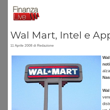
Vai
al
contenuto
Wal Mart, Intel e Ap
11 Aprile 2008
di
Redazione
Wal
not
alza
Nas
Wal
ven
dist