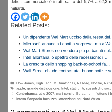
deficit commerciale è infatti salito del 5,7% a 62,3 mi
miliardi.
Related Posts:
Un dipendente Wal Mart ucciso dalla ressa de
Microsoft annuncia i conti a sorpresa, ma a Wa
Wal-Mart Stores non venderà più pc basati su
Intel allontana lo spettro della recessione: i…
La crescita dello shopping back-to-school fa…
Wall Street chiude contrastata: buone notizie so
Categorie
Dow Jones
,
High Tech
,
Multinazionali
,
Nasdaq
,
Notizie
,
NYS
Tag
apple
,
grande distribuzione
,
Intel
,
stati uniti
,
sussidi di disoc
Centrobanca: utile 2007, ma i corsi di Borsa non riflettono i 
Intesa Sanpaolo focalizza l’attenzione nel Nord Africa