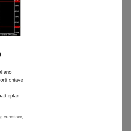
0
aliano
orti chiave
attleplan
ng eurostoxx
,