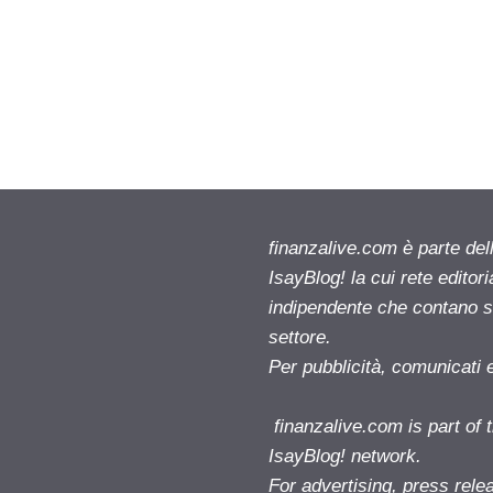
finanzalive.com è parte d
IsayBlog! la cui rete editor
indipendente che contano su
settore.
Per pubblicità, comunicati 
finanzalive.com is part o
IsayBlog! network.
For advertising, press rele