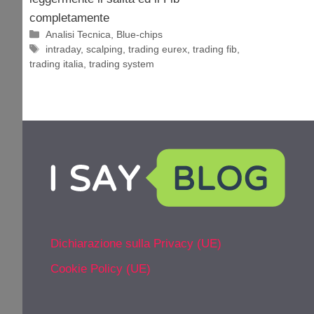
completamente
Categorie
Analisi Tecnica
,
Blue-chips
Tag
intraday
,
scalping
,
trading eurex
,
trading fib
,
trading italia
,
trading system
Dichiarazione sulla Privacy (UE)
Cookie Policy (UE)