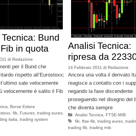
i Tecnica: Bund
Analisi Tecnica:
 Fib in quota
ripresa da 2233
011
di
Redazione
menti per il Bund che
14 Febbraio 2011
di
Redazione
ritardo rispetto all’Eurostoxx;
Ancora una volta il derivato It
t’ultimo sale velocemente
reagisce a contatto con i supp
ù velocemente è salito il Fib
negando la fase discendente
proseguendo nel disegno del b
cnica
,
Borse Estere
che diventa sempre
stoxx
,
fib
,
Futures
,
trading eurex
,
Categorie
Analisi Tecnica
,
FTSE-MIB
ding italia
,
trading system
Tag
fib
,
ftse-fib
,
trading eurex
,
tradi
trading fib
,
trading mib