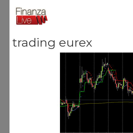
Vai
al
contenuto
trading eurex