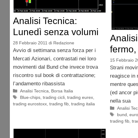
Analisi Tecnica:
Lunedì senza volumi
Analis
28 Febbraio 2011
di
Redazione
fermo,
Avvio di settimana senza forza per i
Mercati Azionari, contrastati nei loro
15 Febbraio 2
movimenti dal Bund che invece trova
Strani movi
riscontro sul book di contrattazione;
reagisce in 
l’andamento ribassista
mentre ques
Categorie
Analisi Tecnica
,
Borsa Italia
(ed ancor pi
Tag
Blue-chips
,
trading cicli
,
trading eurex
,
nella sua
trading eurostoxx
,
trading fib
,
trading italia
Categorie
Analisi Te
Tag
bund
,
euro
trading fib
,
tra