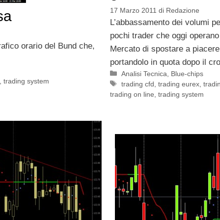
17 Marzo 2011
di
Redazione
sa
L’abbassamento dei volumi pe
pochi trader che oggi operano
rafico orario del Bund che,
Mercato di spostare a piacere 
portandolo in quota dopo il cro
Categorie
Analisi Tecnica
,
Blue-chips
,
trading system
Tag
trading cfd
,
trading eurex
,
tradin
trading on line
,
trading system