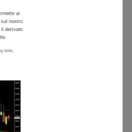
rmette ai
 sul nostro
il derivato
llo
g italia
,