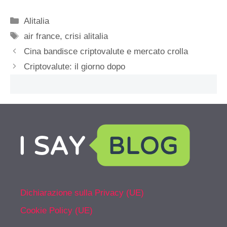
Categorie
Alitalia
Tag
air france
,
crisi alitalia
Cina bandisce criptovalute e mercato crolla
Criptovalute: il giorno dopo
Dichiarazione sulla Privacy (UE)
Cookie Policy (UE)