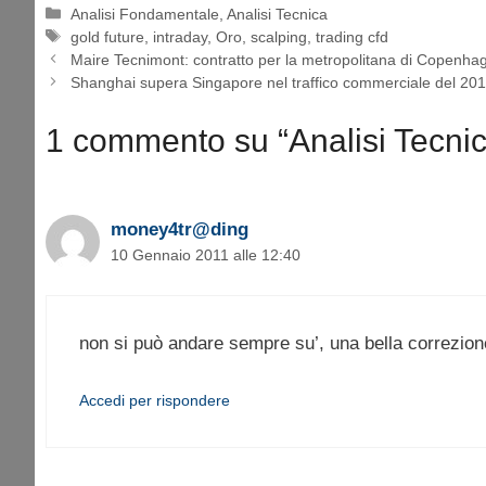
Categorie
Analisi Fondamentale
,
Analisi Tecnica
Tag
gold future
,
intraday
,
Oro
,
scalping
,
trading cfd
Maire Tecnimont: contratto per la metropolitana di Copenha
Shanghai supera Singapore nel traffico commerciale del 20
1 commento su “Analisi Tecnic
money4tr@ding
10 Gennaio 2011 alle 12:40
non si può andare sempre su’, una bella correzion
Accedi per rispondere