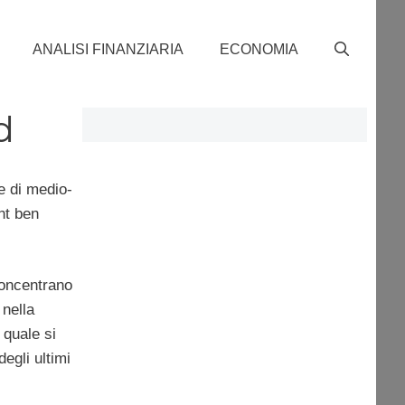
ANALISI FINANZIARIA
ECONOMIA
d
e di medio-
nt ben
concentrano
 nella
l quale si
degli ultimi