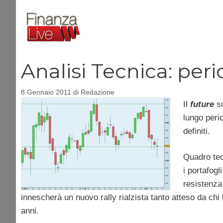
Vai
al
contenuto
Analisi Tecnica: peri
8 Gennaio 2011
di
Redazione
Il
future
s
lungo peri
definiti.
Quadro tec
i portafogli
resistenza 
innescherà un nuovo rally rialzista tanto atteso da chi h
anni.