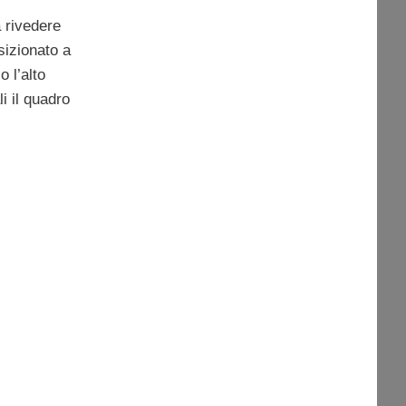
à rivedere
osizionato a
o l’alto
i il quadro