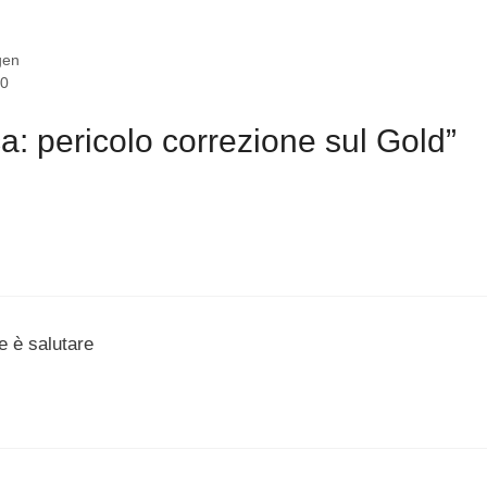
gen
10
a: pericolo correzione sul Gold”
e è salutare