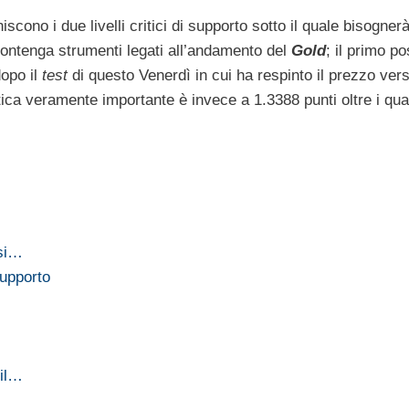
scono i due livelli critici di supporto sotto il quale bisogner
 contenga strumenti legati all’andamento del
Gold
; il primo p
dopo il
test
di questo Venerdì in cui ha respinto il prezzo vers
ica veramente importante è invece a 1.3388 punti oltre i qual
 si…
supporto
 il…