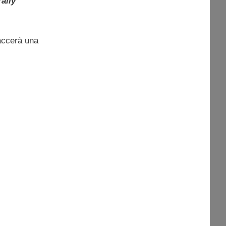
rally
naccerà una