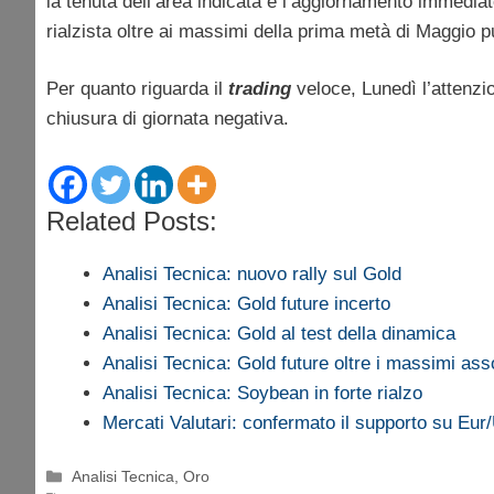
la tenuta dell’area indicata e l’aggiornamento immediat
rialzista oltre ai massimi della prima metà di Maggio 
Per quanto riguarda il
trading
veloce, Lunedì l’attenzi
chiusura di giornata negativa.
Related Posts:
Analisi Tecnica: nuovo rally sul Gold
Analisi Tecnica: Gold future incerto
Analisi Tecnica: Gold al test della dinamica
Analisi Tecnica: Gold future oltre i massimi asso
Analisi Tecnica: Soybean in forte rialzo
Mercati Valutari: confermato il supporto su Eur
Categorie
Analisi Tecnica
,
Oro