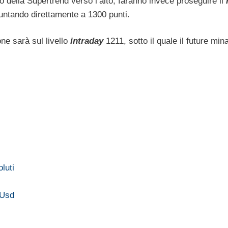
o della Supertrend verso l’alto, faranno invece proseguire il
puntando direttamente a 1300 punti.
one sarà sul livello
intraday
1211, sotto il quale il future mi
luti
/Usd