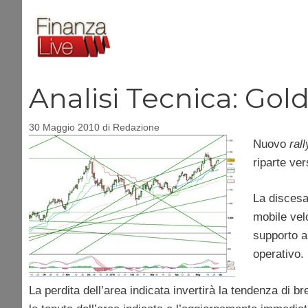
Vai
al
contenuto
Analisi Tecnica: Gol
30 Maggio 2010
di
Redazione
Nuovo
ral
riparte ve
La discesa
mobile velo
supporto a
operativo.
La perdita dell’area indicata invertirà la tendenza di 