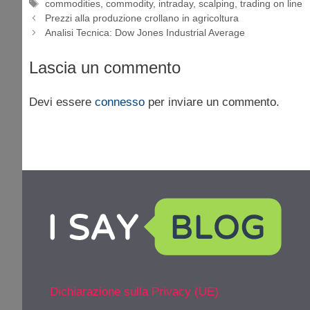
Tag
commodities
,
commodity
,
intraday
,
scalping
,
trading on line
Prezzi alla produzione crollano in agricoltura
Analisi Tecnica: Dow Jones Industrial Average
Lascia un commento
Devi essere
connesso
per inviare un commento.
Dichiarazione sulla Privacy (UE)