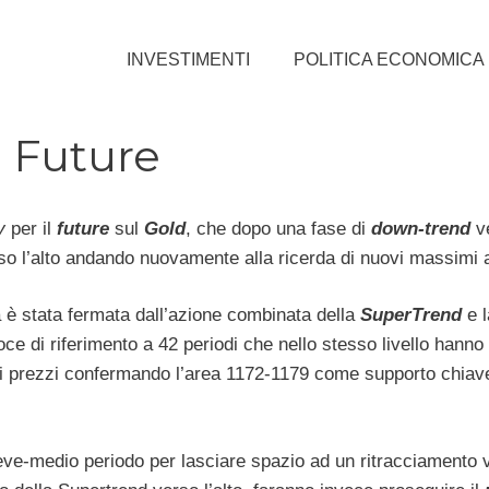
INVESTIMENTI
POLITICA ECONOMICA
d Future
ly
per il
future
sul
Gold
, che dopo una fase di
down-trend
ve
rso l’alto andando nuovamente alla ricerda di nuovi massimi a
 è stata fermata dall’azione combinata della
SuperTrend
e 
ce di riferimento a 42 periodi che nello stesso livello hanno 
i prezzi confermando l’area 1172-1179 come supporto chiave 
breve-medio periodo per lasciare spazio ad un ritracciamento