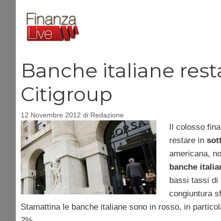
Vai
al
contenuto
Banche italiane res
Citigroup
12 Novembre 2012
di
Redazione
Il colosso fi
restare in
sot
americana, non
banche italia
bassi tassi di
congiuntura sf
Stamattina le banche italiane sono in rosso, in partic
2%.