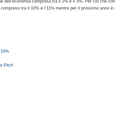
ne dell’economia compresa tra il 2% e il 3%. Per ciò che co
 compreso tra il 10% e l’11% mentre per il prossimo anno è 
l 10%
do Fitch