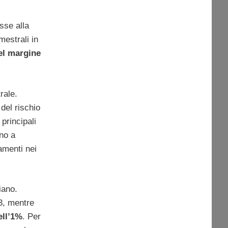
sse alla
imestrali in
el margine
rale.
 del rischio
principali
ino a
amenti nei
liano.
13, mentre
ell’1%
. Per