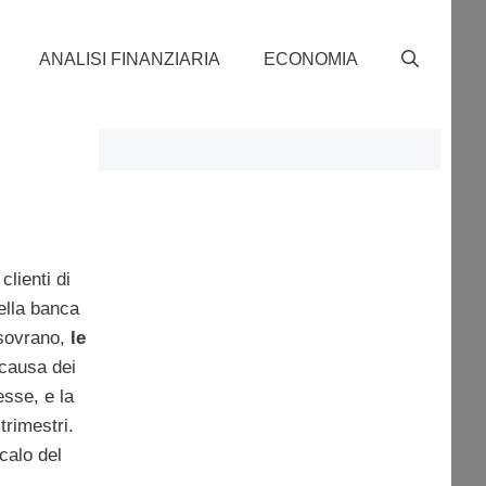
ANALISI FINANZIARIA
ECONOMIA
clienti di
ella banca
 sovrano,
le
 causa dei
esse, e la
trimestri.
calo del