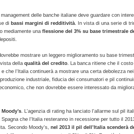
il management delle banche italiane deve guardare con intere
se di
bassi margini di redditività
. In vista di una serie di tr
ttano mediamente una
flessione del 3% su base trimestrale d
epositi.
i dovrebbe mostrare un leggero miglioramento su base trimest
vista della
qualità del credito
. La banca ritiene che il costo
e che l’Italia continuerà a mostrare una certa debolezza nei 
e produzione industriale, fiducia dei consumatori e pil continu
economico, che non dovrebbe essere interessato da miglior
e
Moody’s
. L’agenzia di rating ha lanciato l’allarme sul pil ita
 la Spagna che l’Italia resteranno in recessione per tutto il 20
ita. Secondo Moody’s,
nel 2013 il pil dell’Italia scenderà d