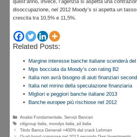
quest’anno, invece, l’agenzia si aspetta una contrazio
disoccupazione, nel 2012 Moody’s si aspetta un tasso
crescita tra 10,5% e 11,5%.
Related Posts:
Margine interesse banche italiane scenderà de
Mps bocciata da Moody’s con rating B2
Italia non avrà bisogno di aiuti finanziari secon
Italia nel mirino della speculazione finanziaria
Migliori e peggiori banche italiane 2013
Banche europee più rischiose nel 2012
Categorie
Analisi Fondamentale
,
Servizi Bancari
Tag
citigroup italia
,
moodys italia
,
pil italia
Titolo Banca Generali +400% dal crack Lehman
Quali bond comprare nel 2013 secondo Dws Investments