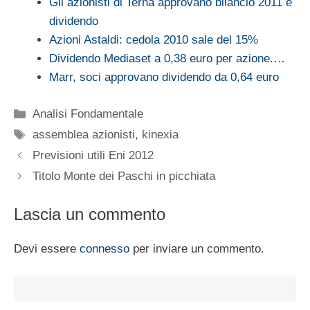
Gli azionisti di Terna approvano bilancio 2011 e
dividendo
Azioni Astaldi: cedola 2010 sale del 15%
Dividendo Mediaset a 0,38 euro per azione.…
Marr, soci approvano dividendo da 0,64 euro
Categorie
Analisi Fondamentale
Tag
assemblea azionisti
,
kinexia
Previsioni utili Eni 2012
Titolo Monte dei Paschi in picchiata
Lascia un commento
Devi essere
connesso
per inviare un commento.