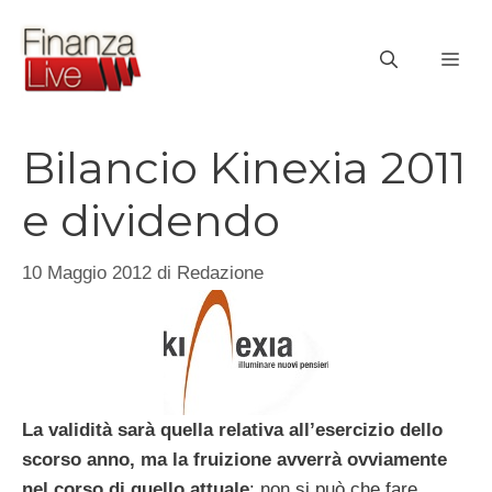
Vai
al
ME
contenuto
Bilancio Kinexia 2011
e dividendo
10 Maggio 2012
di
Redazione
La validità sarà quella relativa all’esercizio dello
scorso anno, ma la fruizione avverrà ovviamente
nel corso di quello attuale
: non si può che fare