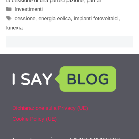
la cessione di una partecipazione, pari al
Categorie
Investimenti
Tag
cessione
,
energia eolica
,
impianti fotovoltaici
,
kinexia
Dichiarazione sulla Privacy (UE)
Cookie Policy (UE)