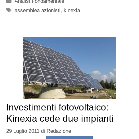
Categorie
Analisi Fondamentale
Tag
assemblea azionisti
,
kinexia
Investimenti fotovoltaico:
Kinexia cede due impianti
29 Luglio 2011
di
Redazione