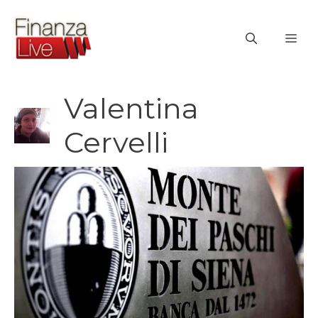
Vai
al
ME
contenuto
Valentina
Cervelli