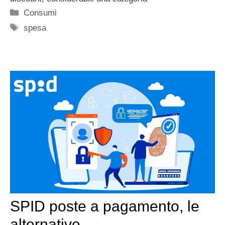
Categorie
Consumi
Tag
spesa
SPID poste a pagamento, le
alternative