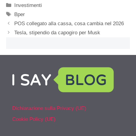
Categorie
Investimenti
Tag
Bper
POS collegato alla cassa, cosa cambia nel 2026
Tesla, stipendio da capogiro per Musk
Dichiarazione sulla Privacy (UE)
Cookie Policy (UE)