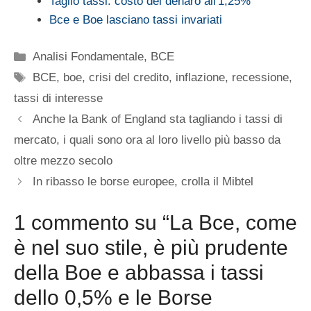
Taglio tassi: costo del denaro all'1,25%
Bce e Boe lasciano tassi invariati
Categorie
Analisi Fondamentale
,
BCE
Tag
BCE
,
boe
,
crisi del credito
,
inflazione
,
recessione
,
tassi di interesse
Anche la Bank of England sta tagliando i tassi di
mercato, i quali sono ora al loro livello più basso da
oltre mezzo secolo
In ribasso le borse europee, crolla il Mibtel
1 commento su “La Bce, come
è nel suo stile, è più prudente
della Boe e abbassa i tassi
dello 0,5% e le Borse