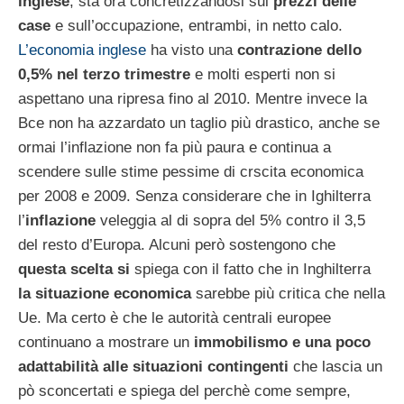
inglese
, sta ora concretizzandosi sui
prezzi delle
case
e sull’occupazione, entrambi, in netto calo.
L’economia inglese
ha visto una
contrazione dello
0,5% nel terzo trimestre
e molti esperti non si
aspettano una ripresa fino al 2010. Mentre invece la
Bce non ha azzardato un taglio più drastico, anche se
ormai l’inflazione non fa più paura e continua a
scendere sulle stime pessime di crscita economica
per 2008 e 2009. Senza considerare che in Ighilterra
l’
inflazione
veleggia al di sopra del 5% contro il 3,5
del resto d’Europa. Alcuni però sostengono che
questa scelta si
spiega con il fatto che in Inghilterra
la situazione economica
sarebbe più critica che nella
Ue. Ma certo è che le autorità centrali europee
continuano a mostrare un
immobilismo e una poco
adattabilità alle situazioni contingenti
che lascia un
pò sconcertati e spiega del perchè come sempre,