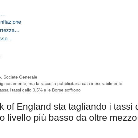
d:…
inflazione
certezza…
tasso…
…
e
,
Societe Generale
rtiginosamente, ma la raccolta pubblicitaria cala inesorabilmente
ssa i tassi dello 0,5% e le Borse soffrono
of England sta tagliando i tassi 
ro livello più basso da oltre mezzo