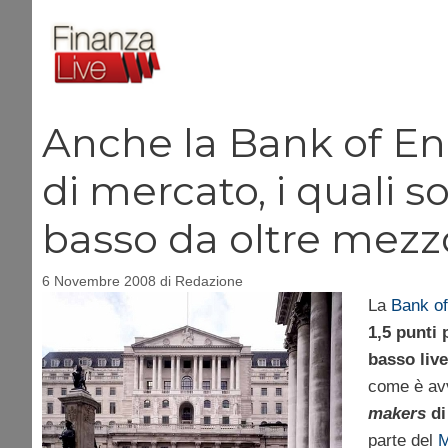
Vai
al
contenuto
Anche la Bank of Eng
di mercato, i quali so
basso da oltre mezz
6 Novembre 2008
di
Redazione
La
Bank
of
1,5 punti 
basso live
come è avv
makers
di
parte del
M