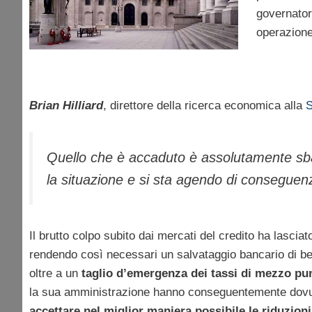
governato
operazione
Brian Hilliard
, direttore della ricerca economica alla
S
Quello che è accaduto è assolutamente sba
la situazione e si sta agendo di conseguen
Il brutto colpo subito dai mercati del credito ha lasciat
rendendo così necessari un salvataggio bancario di b
oltre a un
taglio d’emergenza dei tassi di mezzo pun
la sua amministrazione hanno conseguentemente dovut
accettare nel miglior maniera possibile le riduzioni