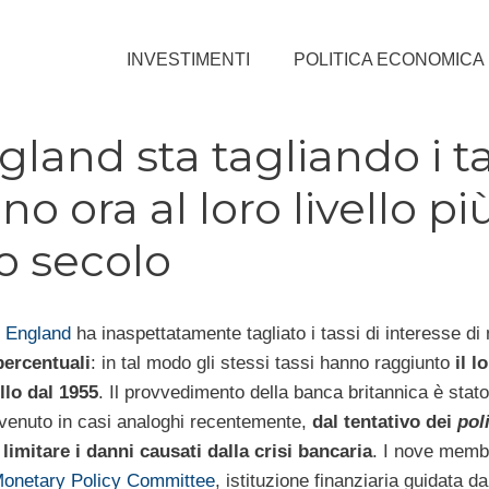
INVESTIMENTI
POLITICA ECONOMICA
land sta tagliando i ta
no ora al loro livello pi
o secolo
 England
ha inaspettatamente tagliato i tassi di interesse di
percentuali
: in tal modo gli stessi tassi hanno raggiunto
il l
llo dal 1955
. Il provvedimento della banca britannica è stato
enuto in casi analoghi recentemente,
dal tentativo dei
pol
 limitare i danni causati dalla crisi bancaria
. I nove membr
onetary Policy Committee
, istituzione finanziaria guidata da