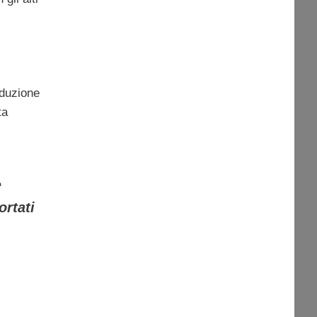
iduzione
ta
e
ortati