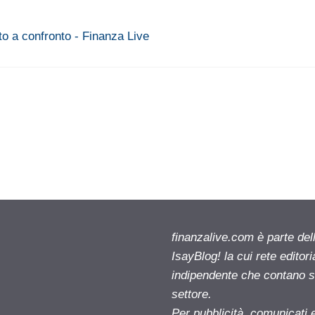
to a confronto - Finanza Live
finanzalive.com è parte d
IsayBlog! la cui rete editor
indipendente che contano su
settore.
Per pubblicità, comunicati 