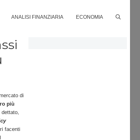
ANALISI FINANZIARIA
ECONOMIA
ssi
ù
 mercato di
oro più
 dettato,
icy
i facenti
l