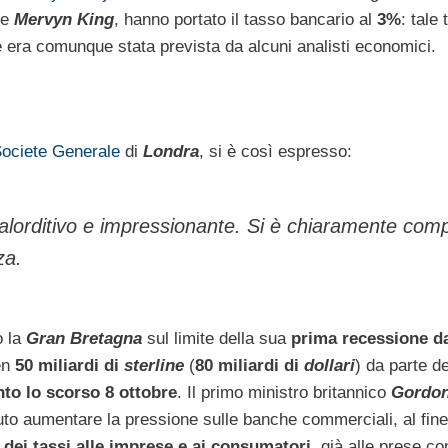
re
Mervyn King
, hanno portato il tasso bancario al
3%
: tale 
 era comunque stata prevista da alcuni analisti economici.
ociete Generale
di
Londra
, si è così espresso:
lorditivo e impressionante. Si è chiaramente com
za.
o la
Gran
Bretagna
sul limite della sua
prima recessione d
en
50 miliardi di
sterline
(
80 miliardi di
dollari
) da parte d
to lo scorso 8 ottobre
. Il primo ministro britannico
Gordo
o aumentare la pressione sulle banche commerciali, al fine
 dei tassi alle imprese e ai consumatori
, già alle prese con