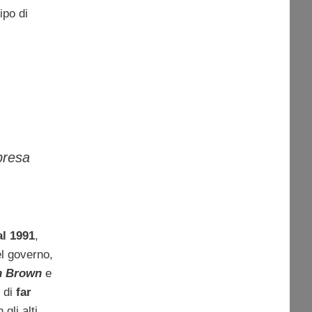
tipo di
presa
al 1991
,
el governo,
n Brown
e
 di
far
 gli alti