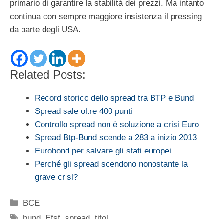
primario di garantire la stabilità dei prezzi. Ma intanto
continua con sempre maggiore insistenza il pressing
da parte degli USA.
Related Posts:
Record storico dello spread tra BTP e Bund
Spread sale oltre 400 punti
Controllo spread non è soluzione a crisi Euro
Spread Btp-Bund scende a 283 a inizio 2013
Eurobond per salvare gli stati europei
Perché gli spread scendono nonostante la
grave crisi?
Categorie
BCE
Tag
bund
,
Efsf
,
spread
,
titoli