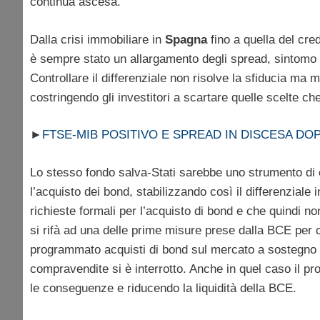
continua ascesa.
Dalla crisi immobiliare in
Spagna
fino a quella del cred
è sempre stato un allargamento degli spread, sintomo di
Controllare il differenziale non risolve la sfiducia ma met
costringendo gli investitori a scartare quelle scelte ch
►
FTSE-MIB POSITIVO E SPREAD IN DISCESA D
Lo stesso fondo salva-Stati sarebbe uno strumento di co
l’acquisto dei bond, stabilizzando così il differenziale
richieste formali per l’acquisto di bond e che quindi 
si rifà ad una delle prime misure prese dalla BCE per co
programmato acquisti di bond sul mercato a sostegno dei
compravendite si è interrotto. Anche in quel caso il pr
le conseguenze e riducendo la liquidità della BCE.