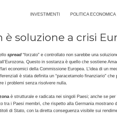
INVESTIMENTI
POLITICA ECONOMICA
 è soluzione a crisi Eu
ello
spread
“forzato” e controllato non sarebbe una soluzion
tà all’Eurozona. Questo in sostanza è quello che sostiene Amad
affari economici della Commissione Europea. L’idea di un m
ifferenziali è stata definita un “paracetamolo finanziario” che
re i problemi senza risolvere nulla.
zona
è strutturale e radicata nei singoli Paesi; anche se pe
tto tra i Paesi membri, che rispetto alla Germania mostrano d
titoli di Stato, con la diretta conseguenza visibile sui rendime