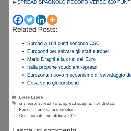
►
SPREAD SPAGNOLO RECORD VERSO 600 PUNT
Related Posts:
Spread a 164 punti secondo CSC
Eurobond per salvare gli stati europei
Mario Draghi e la crisi dell'Euro
Italia propone scudo anti-spread
Eurozona: nuovo meccanismo di salvataggio da 
Cosa sono gli eurobond
Categorie
Borse Estere
Tag
crisi euro
,
spread italia
,
spread spagna
,
titoli di stato
Ponzellini ancora ai domiciliari
Crisi mercato immobiliare 2012
Lascia un commento