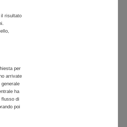
 il risultato
i.
ello,
hiesta per
o arrivate
o generale
entrale ha
 flusso di
orando poi