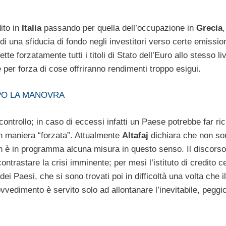
ito in
Italia
passando per quella dell’occupazione in
Grecia
,
 una sfiducia di fondo negli investitori verso certe emission
te forzatamente tutti i titoli di Stato dell’Euro allo stesso liv
e per forza di cose offriranno rendimenti troppo esigui.
OPO LA MANOVRA
ntrollo; in caso di eccessi infatti un Paese potrebbe far ric
 in maniera “forzata”. Attualmente
Altafaj
dichiara che non son
non è in programma alcuna misura in questo senso. Il discors
ntrastare la crisi imminente; per mesi l’istituto di credito c
 Paesi, che si sono trovati poi in difficoltà una volta che il
ovvedimento è servito solo ad allontanare l’inevitabile, peggi