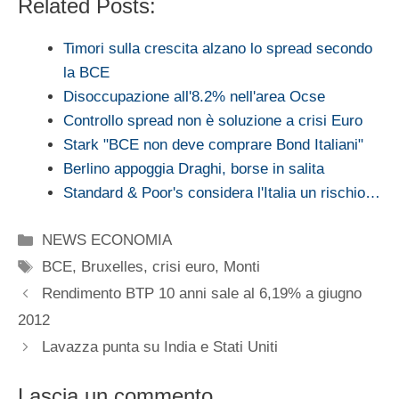
Related Posts:
Timori sulla crescita alzano lo spread secondo
la BCE
Disoccupazione all'8.2% nell'area Ocse
Controllo spread non è soluzione a crisi Euro
Stark "BCE non deve comprare Bond Italiani"
Berlino appoggia Draghi, borse in salita
Standard & Poor's considera l'Italia un rischio…
Categorie
NEWS ECONOMIA
Tag
BCE
,
Bruxelles
,
crisi euro
,
Monti
Rendimento BTP 10 anni sale al 6,19% a giugno
2012
Lavazza punta su India e Stati Uniti
Lascia un commento