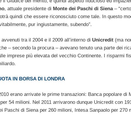
 il Giudice del merito, e quindi aspetto fiducioso ed impazien
mo
, attuale presidente di
Monte dei
Paschi di Siena
– “cert
otrà quindi che essere riconosciuto come tale. In questo mo
evitabilmente, pur ingiustamente, subendo”.
avvenuti tra il 2004 e il 2009 all’interno di
Unicredit
(ma non
 che – secondo la procura – avevano tenuto una parte dei ric
alle imprese più elevata del vecchio Continente. I risparmi fis
iliardo.
OTA IN BORSA DI LONDRA
 2010 erano arrivate le prime transazioni: Banca popolare di 
per 54 milioni. Nel 2011 arrivarono dunque Unicredit con 191
dei Paschi di Siena per 260 milioni, Intesa Sanpaolo per 270 m