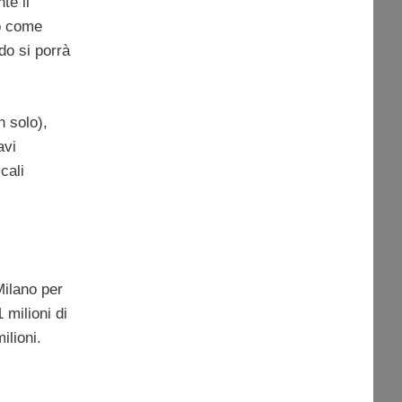
te il
o come
do si porrà
 solo),
avi
cali
Milano per
 milioni di
ilioni.