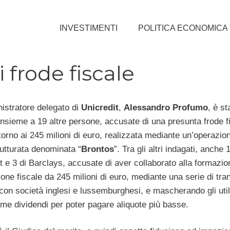
INVESTIMENTI
POLITICA ECONOMICA
frode fiscale
istratore delegato di
Unicredit
,
Alessandro Profumo
, è st
 insieme a 19 altre persone, accusate di una presunta frode f
torno ai 245 milioni di euro, realizzata mediante un’operazion
rutturata denominata “
Brontos
”. Tra gli altri indagati, anch
t e 3 di Barclays, accusate di aver collaborato alla formazio
one fiscale da 245 milioni di euro, mediante una serie di tra
 con società inglesi e lussemburghesi, e mascherando gli util
ome dividendi per poter pagare aliquote più basse.