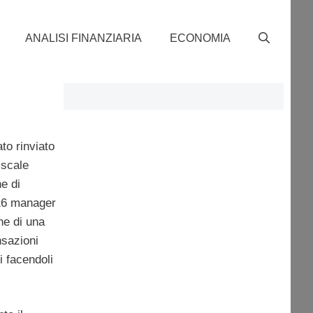
ANALISI FINANZIARIA
ECONOMIA
ato rinviato
iscale
e di
e 16 manager
ne di una
nsazioni
i facendoli