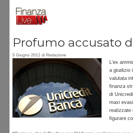
Vai
al
contenuto
Profumo accusato di 
5 Giugno 2012
di
Redazione
L’ex ammin
a giudizio
valutata in
finanza st
di Unicredi
maxi evasi
realizzate
figurare c