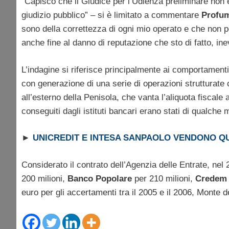
“Capisco che il Giudice per l’Udienza preliminare non è
giudizio pubblico” – si è limitato a commentare
Profu
sono della correttezza di ogni mio operato e che non p
anche fine al danno di reputazione che sto di fatto, in
L’indagine si riferisce principalmente ai comportamenti 
con generazione di una serie di operazioni strutturate
all’esterno della Penisola, che vanta l’aliquota fiscale 
conseguiti dagli istituti bancari erano stati di qualche m
►
UNICREDIT E INTESA SANPAOLO VENDONO QU
Considerato il contrato dell’Agenzia delle Entrate, nel
200 milioni,
Banco Popolare
per 210 milioni,
Credem
euro per gli accertamenti tra il 2005 e il 2006, Monte 