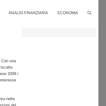
ANALISI FINANZIARIA
ECONOMIA
o
. Con una
riscatto
nese 2009 /
interesse
ora nella
azioni del