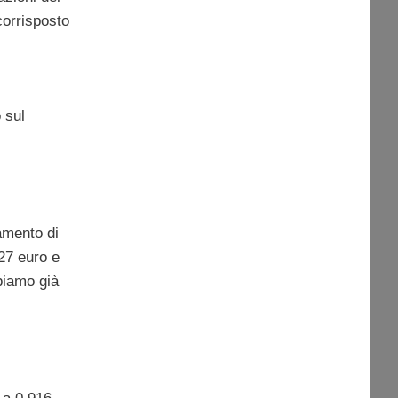
corrisposto
 sul
amento di
27 euro e
bbiamo già