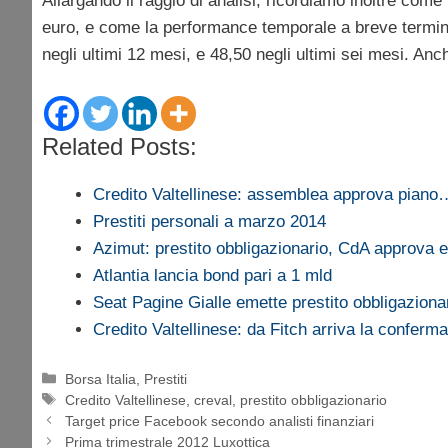
Allargando il raggio di analisi, ricordiamo inoltre com
euro, e come la performance temporale a breve termine
negli ultimi 12 mesi, e 48,50 negli ultimi sei mesi. Anc
Related Posts:
Credito Valtellinese: assemblea approva piano
Prestiti personali a marzo 2014
Azimut: prestito obbligazionario, CdA approva 
Atlantia lancia bond pari a 1 mld
Seat Pagine Gialle emette prestito obbligaziona
Credito Valtellinese: da Fitch arriva la conferma
Categorie
Borsa Italia
,
Prestiti
Tag
Credito Valtellinese
,
creval
,
prestito obbligazionario
Target price Facebook secondo analisti finanziari
Prima trimestrale 2012 Luxottica