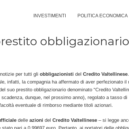
INVESTIMENTI
POLITICA ECONOMICA
prestito obbligazionari
notizie per tutti gli
obbligazionisti
del
Credito
Valtellinese
ale, infatti, la compagnia ha affermato di aver perfezionato il 
del suo prestito obbligazionario denominato “Credito Valtelli
 scadenza, dunque, nel prossimo anno), regolato a tasso di 
facoltà eventuale di rimborso mediante titoli azionari.
fficiale
delle
azioni
del
Credito
Valtellinese
– si legge anc
 è stato pari a 0,99697 euro. Pertanto, ai portatori delle obblig