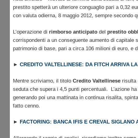
prestito spetterà un ulteriore conguaglio pari a 0,32 e
con valuta odierna, 8 maggio 2012, sempre secondo qu
L’operazione di
rimborso
anticipato
del
prestito
obb
corrispondenti a un conseguente aumento di capitale so
patrimonio di base, pari a circa 106 milioni di euro, e 
►
CREDITO VALTELLINESE: DA FITCH ARRIVA L
Mentre scriviamo, il titolo
Credito
Valtellinese
risulta
seduta che supera i 4,5 punti percentuali. L’azione h
generando poi una mattinata in continua risalita, spinta
fatto cenno.
►
FACTORING: BANCA IFIS E CREVAL SIGLANO