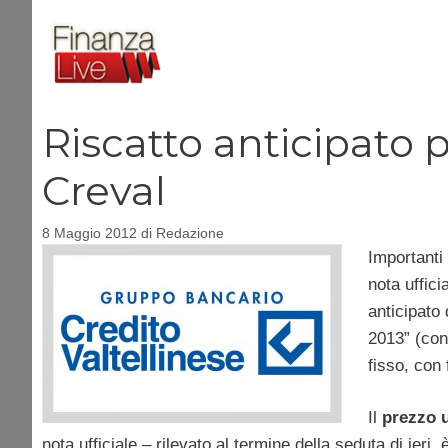
Vai
al
contenuto
Riscatto anticipato 
Creval
8 Maggio 2012
di
Redazione
Importanti 
nota uffici
anticipato 
2013” (con
fisso, con 
Il
prezzo
u
nota ufficiale – rilevato al termine della seduta di ieri,