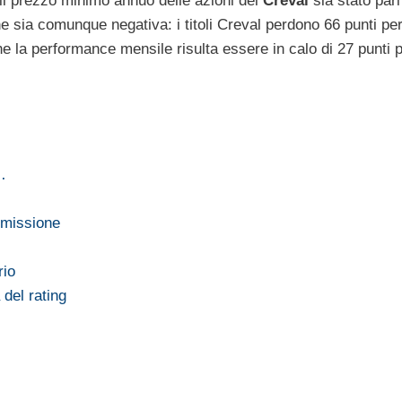
e il prezzo minimo annuo delle azioni del
Creval
sia stato pari
 sia comunque negativa: i titoli Creval perdono 66 punti per
he la performance mensile risulta essere in calo di 27 punti p
…
emissione
rio
 del rating