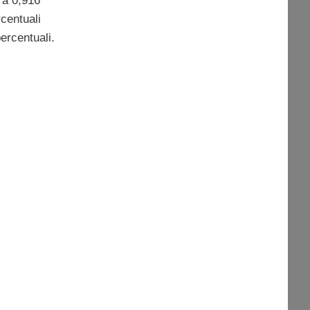
 a 0,916
centuali
ercentuali.