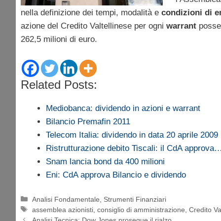
nella definizione dei tempi, modalità e
condizioni di 
azione del Credito Valtellinese per ogni
warrant
possed
262,5 milioni di euro.
Related Posts:
Mediobanca: dividendo in azioni e warrant
Bilancio Premafin 2011
Telecom Italia: dividendo in data 20 aprile 2009
Ristrutturazione debito Tiscali: il CdA approva
Snam lancia bond da 400 milioni
Eni: CdA approva Bilancio e dividendo
Categorie
Analisi Fondamentale
,
Strumenti Finanziari
Tag
assemblea azionisti
,
consiglio di amministrazione
,
Credito Va
Analisi Tecnica: Dow Jones prosegue il rialzo