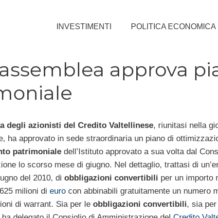
INVESTIMENTI
POLITICA ECONOMICA
e: assemblea approva p
moniale
 degli azionisti del Credito Valtellinese
, riunitasi nella g
, ha approvato in sede straordinaria un piano di ottimizzazi
to patrimoniale
dell’Istituto approvato a sua volta dal Consi
one lo scorso mese di giugno. Nel dettaglio, trattasi di un’
giugno del 2010, di
obbligazioni convertibili
per un importo 
625 milioni di
euro
con abbinabili gratuitamente un numero
ioni di warrant. Sia per le
obbligazioni convertibili
, sia per
ha delegato il Consiglio di Amministrazione del
Credito Valt