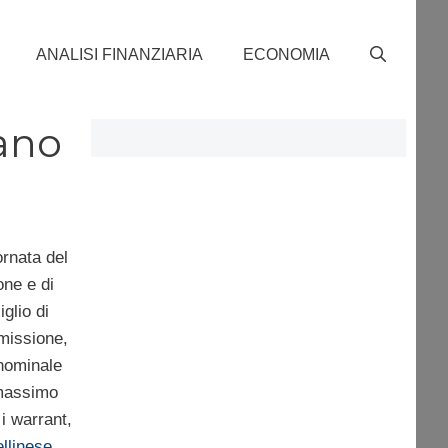
ANALISI FINANZIARIA
ECONOMIA
iano
iornata del
one e di
glio di
emissione,
nominale
 massimo
 i warrant,
ellinese