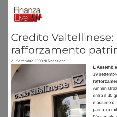
Vai
al
contenuto
Credito Valtellines
rafforzamento patri
21 Settembre 2009
di
Redazione
L’Assemblea
19 settembre
rafforzamen
Amministrazi
entro il 30 
massimo di 
pari a 75 mil
l’Assemblea 