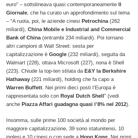
euro” – sottolineava quasi contemporaneamente
Il
Giornale
, che ha curato un approfondimento sul tema
– “A ruota, poi, le aziende cinesi
Petrochina
(262
miliardi),
China Mobile e Industrial and Commercial
Bank of China
(entrambi 234 miliardi). Poi tornano
altri campioni di Wall Street: sesta per
capitalizzazione è
Google
(232 miliardi), seguita da
Walmart (228), ottava Microsoft (227), nona è Shell
(223). Chiude la top-ten stilata da
E&Y la Berkshire
Hathaway
(221 miliardi), holding che fa capo a
Warren Buffett
. Nei primi dieci posti l’Europa è
rappresentata solo con
Royal Dutch Shell
” (vedi
anche
Piazza Affari guadagna quasi l’8% nel 2012
).
Insomma, sulle prime 100 società al mondo per
maggiore capitalizzazione, 39 sono statunitensi, 10
inglesi e 10 cinesi o con sede a
Hong Kong
. Nei primi