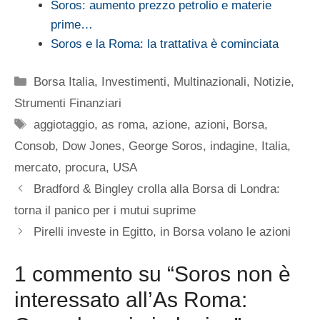
Soros: aumento prezzo petrolio e materie
prime…
Soros e la Roma: la trattativa è cominciata
Categorie
Borsa Italia
,
Investimenti
,
Multinazionali
,
Notizie
,
Strumenti Finanziari
Tag
aggiotaggio
,
as roma
,
azione
,
azioni
,
Borsa
,
Consob
,
Dow Jones
,
George Soros
,
indagine
,
Italia
,
mercato
,
procura
,
USA
Bradford & Bingley crolla alla Borsa di Londra:
torna il panico per i mutui suprime
Pirelli investe in Egitto, in Borsa volano le azioni
1 commento su “Soros non è
interessato all’As Roma: