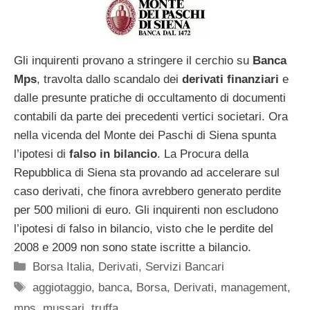
Gli inquirenti provano a stringere il cerchio su
Banca
Mps
, travolta dallo scandalo dei
derivati finanziari
e
dalle presunte pratiche di occultamento di documenti
contabili da parte dei precedenti vertici societari. Ora
nella vicenda del Monte dei Paschi di Siena spunta
l’ipotesi di
falso in bilancio
. La Procura della
Repubblica di Siena sta provando ad accelerare sul
caso derivati, che finora avrebbero generato perdite
per 500 milioni di euro. Gli inquirenti non escludono
l’ipotesi di falso in bilancio, visto che le perdite del
2008 e 2009 non sono state iscritte a bilancio.
Categorie
Borsa Italia
,
Derivati
,
Servizi Bancari
Tag
aggiotaggio
,
banca
,
Borsa
,
Derivati
,
management
,
mps
,
mussari
,
truffa