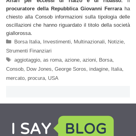
Affari per eccessi di rialzo e di ribasso.
Il
procuratore della Repubblica Giovanni Ferrara
ha
chiesto alla Consob informazioni sulla tipologia delle
oscillazioni che hanno riguardato il titolo della società
giallorossa.
Categorie
Borsa Italia
,
Investimenti
,
Multinazionali
,
Notizie
,
Strumenti Finanziari
Tag
aggiotaggio
,
as roma
,
azione
,
azioni
,
Borsa
,
Consob
,
Dow Jones
,
George Soros
,
indagine
,
Italia
,
mercato
,
procura
,
USA