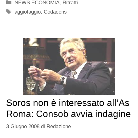
Categorie
NEWS ECONOMIA
,
Ritratti
Tag
aggiotaggio
,
Codacons
Soros non è interessato all’As
Roma: Consob avvia indagine
3 Giugno 2008
di
Redazione