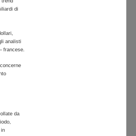
l trend
liardi di
ollari,
i analisti
– francese.
o concerne
nto
ollate da
iodo,
 in