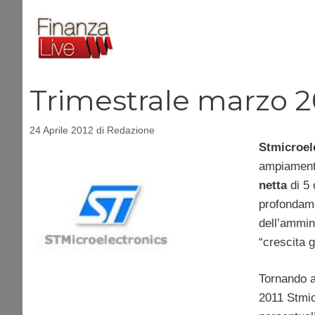
Vai
al
contenuto
Trimestrale marzo 2
24 Aprile 2012
di
Redazione
Stmicroel
ampiamente
netta
di 5 
profondame
dell’ammin
“crescita g
Tornando a
2011 Stmicr