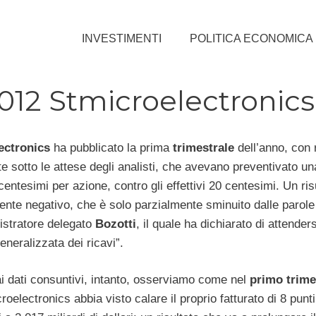
INVESTIMENTI
POLITICA ECONOMICA
012 Stmicroelectronics
ectronics
ha pubblicato la prima
trimestrale
dell’anno, con r
 sotto le attese degli analisti, che avevano preventivato u
centesimi per azione, contro gli effettivi 20 centesimi. Un ris
nte negativo, che è solo parzialmente sminuito dalle parole
istratore delegato
Bozotti
, il quale ha dichiarato di attender
eneralizzata dei ricavi”.
i dati consuntivi, intanto, osserviamo come nel
primo trime
oelectronics abbia visto calare il proprio fatturato di 8 punti