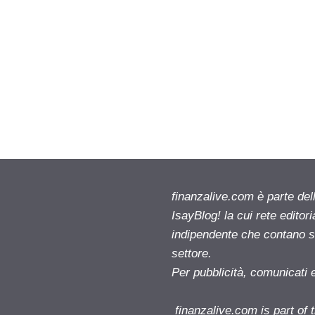
finanzalive.com è parte d
IsayBlog! la cui rete editor
indipendente che contano su
settore.
Per pubblicità, comunicati 
finanzalive.com is part o