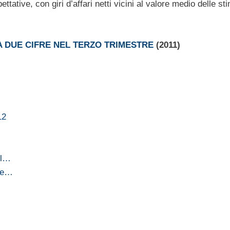
ttative, con giri d’affari netti vicini al valore medio delle st
A DUE CIFRE NEL TERZO TRIMESTRE
(2011)
12
el…
fre…