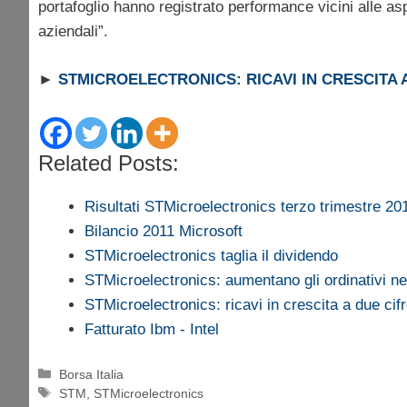
portafoglio hanno registrato performance vicini alle aspe
aziendali”.
►
STMICROELECTRONICS: RICAVI IN CRESCITA 
Related Posts:
Risultati STMicroelectronics terzo trimestre 20
Bilancio 2011 Microsoft
STMicroelectronics taglia il dividendo
STMicroelectronics: aumentano gli ordinativi n
STMicroelectronics: ricavi in crescita a due ci
Fatturato Ibm - Intel
Categorie
Borsa Italia
Tag
STM
,
STMicroelectronics