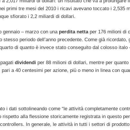
 a 2,017 miliardi di dollari: un risultato che va a prolungare i
ei primi tre mesi del 2010 i ricavi avevano toccato i 2,535 mi
e sfiorato i 2,2 miliardi di dollari.
odo gennaio – marzo con una
perdita
netta
per 176 milioni di d
llo stesso periodo dell’anno precedente. Come già ricordato, gl
quarto di quanto è invece stato conseguito dal colosso italo 
 pagati
dividendi
per 88 milioni di dollari, mentre per quant
i pari a 40 centesimi per azione, più o meno in linea con qua
 i dati sottolineando come “le attività completamente contr
rispetto alla flessione storicamente registrata in questo per
rollers. In generale, le attività in tutti i settori di prodotto