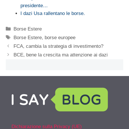
presidente…
I dazi Usa rallentano le borse.
Categorie
Borse Estere
Tag
Borse Estere
,
borse europee
FCA, cambia la strategia di investimento?
BCE, bene la crescita ma attenzione ai dazi
Dichiarazione sulla Privacy (UE)