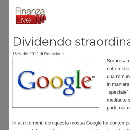
Vai
al
contenuto
Dividendo straordin
13 Aprile 2012
di
Redazione
Sorpresa ne
noto motore
una remune
in maniera 
“speciale”
mediante
s
particolare
In altri termini, con questa mossa Google ha contempo