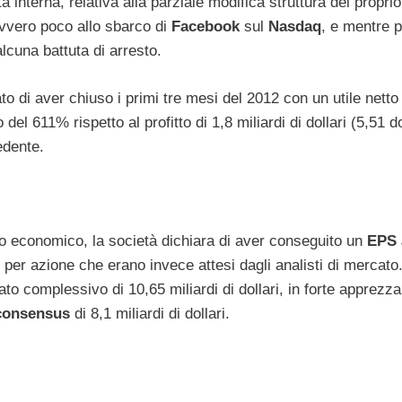
à interna, relativa alla parziale modifica struttura del proprio
avvero poco allo sbarco di
Facebook
sul
Nasdaq
, e mentre p
lcuna battuta di arresto.
rato di aver chiuso i primi tre mesi del 2012 con un utile netto
 del 611% rispetto al profitto di 1,8 miliardi di dollari (5,51 do
edente.
onto economico, la società dichiara di aver conseguito un
EPS 
ri per azione che erano invece attesi dagli analisti di mercat
ato complessivo di 10,65 miliardi di dollari, in forte apprez
consensus
di 8,1 miliardi di dollari.