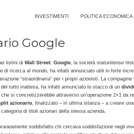
INVESTIMENTI
POLITICA ECONOMICA
ario Google
i listini di
Wall Street
:
Google
, la società statunitense tito
 di ricerca al mondo, ha infatti annunciato utili in forte incr
razione “straordinaria” per i propri azionisti. La compagine 
del tutto inattesa, ha infatti annunciato lo stacco di un
divi
, che si concretizzerebbe attraverso un’operazione 2×1 da re
plit
azionario
, finalizzato – in ultima istanza – a creare una
 categoria di titoli azionari della stessa azienda.
raneamente soddisfatto chi cercava soddisfazione negli inv