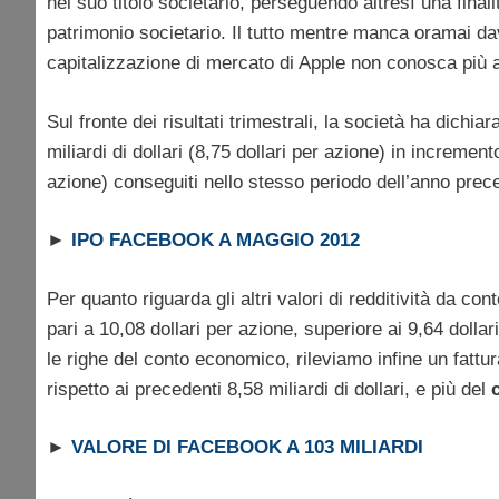
nel suo titolo societario, perseguendo altresì una finalit
patrimonio societario. Il tutto mentre manca oramai d
capitalizzazione di mercato di Apple non conosca più a
Sul fronte dei risultati trimestrali, la società ha dichia
miliardi di dollari (8,75 dollari per azione) in incremento
azione) conseguiti nello stesso periodo dell’anno prec
►
IPO FACEBOOK A MAGGIO 2012
Per quanto riguarda gli altri valori di redditività da c
pari a 10,08 dollari per azione, superiore ai 9,64 dolla
le righe del conto economico, rileviamo infine un fattur
rispetto ai precedenti 8,58 miliardi di dollari, e più del
►
VALORE DI FACEBOOK A 103 MILIARDI