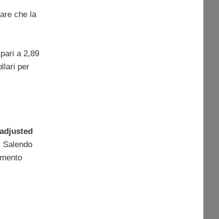
are che la
 pari a 2,89
llari per
adjusted
o. Salendo
zamento