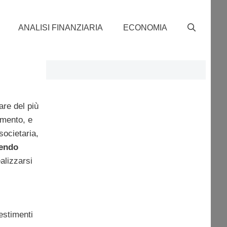
ANALISI FINANZIARIA
ECONOMIA
lare del più
emento, e
societaria,
dendo
alizzarsi
estimenti