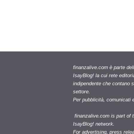
finanzalive.com è parte d
IsayBlog! la cui rete editor
indipendente che contano su
settore.
Per pubblicità, comunicati 
finanzalive.com is part o
IsayBlog! network.
For advertising, press rele