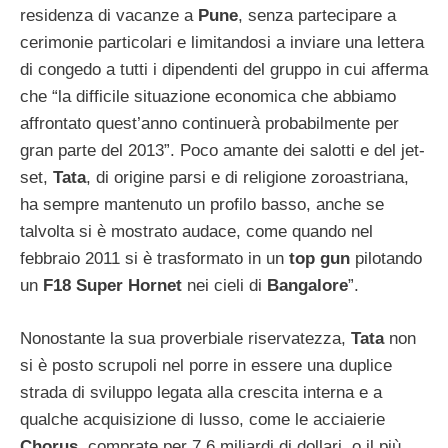
residenza di vacanze a
Pune
, senza partecipare a
cerimonie particolari e limitandosi a inviare una lettera
di congedo a tutti i dipendenti del gruppo in cui afferma
che “la difficile situazione economica che abbiamo
affrontato quest’anno continuerà probabilmente per
gran parte del 2013”. Poco amante dei salotti e del jet-
set,
Tata
, di origine parsi e di religione zoroastriana,
ha sempre mantenuto un profilo basso, anche se
talvolta si è mostrato audace, come quando nel
febbraio 2011 si è trasformato in un
top gun
pilotando
un
F18 Super Hornet
nei cieli di
Bangalore
”.
Nonostante la sua proverbiale riservatezza,
Tata
non
si è posto scrupoli nel porre in essere una duplice
strada di sviluppo legata alla crescita interna e a
qualche acquisizione di lusso, come le acciaierie
Chorus
, comprate per 7,6 miliardi di dollari, o il più