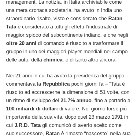
management. La notizia, in Italia archiviabile come
una mera cronaca societaria, ha avuto in India uno
straordinario risalto, visto e considerato che
Ratan
Tata
è considerato a tutti gli effetti l’industriale di
maggior spicco del subcontinente indiano, e che negli
oltre 20 anni
di comando è riuscito a trasformare il
gruppo in uno dei maggiori player mondiali nel campo
delle auto, della
chimica
, e di tanto altro ancora.
Nei 21 anni in cui ha avuto la presidenza del gruppo –
commentava la
Repubblica
pochi giorni fa – “Tata è
riuscito ad accrescerne la dimensione di 51 volte, con
un ritmo di sviluppo del
21,7% annuo
, fino a portarlo a
100 miliardi di dollari
di valore. Nel giorno forse più
importante della sua vita, dopo quel 23 marzo 1991 in
cui
J.R.D.
Tata
gli comunicò di averlo scelto come
suo successore,
Ratan
è rimasto “nascosto” nella sua