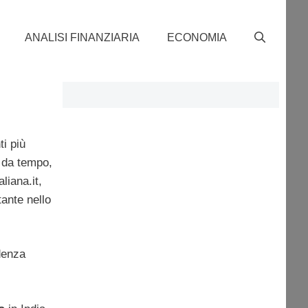
ANALISI FINANZIARIA
ECONOMIA
i più
, da tempo,
liana.it,
tante nello
denza