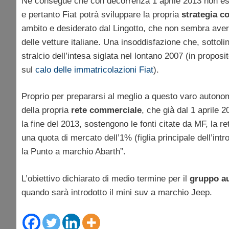
Ne consegue che con decorrenza 1 aprile 2013 non esi
e pertanto Fiat potrà sviluppare la propria
strategia c
ambito e desiderato dal Lingotto, che non sembra aver 
delle vetture italiane. Una insoddisfazione che, sottol
stralcio dell’intesa siglata nel lontano 2007 (in propo
sul
calo delle immatricolazioni Fiat
).
Proprio per prepararsi al meglio a questo varo auton
della propria
rete
commerciale
, che già dal 1 aprile 
la fine del 2013, sostengono le fonti citate da MF, la r
una quota di mercato dell’1% (figlia principale dell’in
la Punto a marchio Abarth”.
L’obiettivo dichiarato di medio termine per il
gruppo au
quando sarà introdotto il mini suv a marchio Jeep.