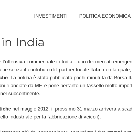
INVESTIMENTI
POLITICA ECONOMICA
in India
e l’offensiva commerciale in India – uno dei mercati emergent
nche senza il contributo del partner locale
Tata
, con la quale
iche
. La notizia è stata pubblicata pochi minuti fa da Borsa Ita
oni rilanciate da MF, e pone pertanto un tassello molto impor
 nel subcontinente.
tiche
nel maggio 2012, il prossimo 31 marzo arriverà a sca
o industriale per la fabbricazione di veicoli).