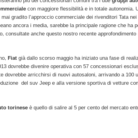
steranno più dei concessionari comuni tra i due
gruppi aut
ommerciale
con maggiore flessibilità e in totale autonomia. 
mai gradito l’approccio commerciale dei rivenditori Tata nei 
ineano ancora i media, sarebbe la principale ragione che ha po
sito, consultate anche questo nostro recente approfondimento
omo,
Fiat
già dallo scorso maggio ha iniziato una fase di real
2013 dovrebbe divenire operativa con 57 concessionari esclus
ete dovrebbe arricchirsi di nuovi autosaloni, arrivando a 100 
troduzione del suv Jeep e alla versione sportiva di vetture co
to torinese
è quello di salire al 5 per cento del mercato entr