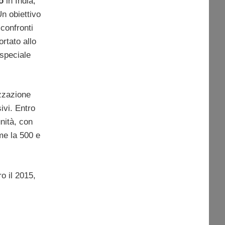
o
in India,
Un obiettivo
confronti
rtato allo
 speciale
izzazione
ivi. Entro
unità, con
me la 500 e
o il 2015,