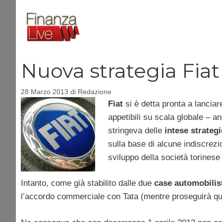
Vai
al
contenuto
Nuova strategia Fiat 
28 Marzo 2013
di
Redazione
Fiat
si è detta pronta a lanciar
appetibili su scala globale – a
stringeva delle
intese strateg
sulla base di alcune indiscrezi
sviluppo della società torinese
Intanto, come già stabilito dalle due
case automobilis
l’accordo commerciale con Tata (mentre proseguirà quell