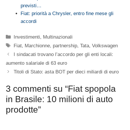
previsti…
Fiat: priorità a Chrysler, entro fine mese gli
accordi
Categorie
Investimenti
,
Multinazionali
Tag
Fiat
,
Marchionne
,
partnership
,
Tata
,
Volkswagen
I sindacati trovano l’accordo per gli enti locali:
aumento salariale di 63 euro
Titoli di Stato: asta BOT per dieci miliardi di euro
3 commenti su “Fiat spopola
in Brasile: 10 milioni di auto
prodotte”