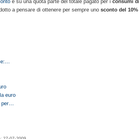
conto
è su una quota parte del totale pagato per i
consumi di
dotto a pensare di ottenere per sempre uno
sconto del 10%
rie:…
uro
ila euro
a per…
ta: 27-07-2009