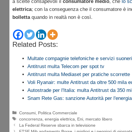
a scelte consapevoli il
consumatore medio
, che
lo s
elettrica
; con la conseguenza che il consumatore è in
bolletta
quando in realtà non è così.
Related Posts:
Multate compagnie telefoniche e servizi suone
Antitrust multa Telecom per spot tv
Antitrust multa Mediaset per pratiche scorrette
Voli Ryanair: multe Antitrust da oltre 500 mila e
Autostrade per l'Italia: multa Antitrust da 350 m
Snam Rete Gas: sanzione Autorità per l'energi
Categorie
Consumi
,
Politica Commerciale
Tag
concorrenza
,
energia elettrica
,
Eni
,
mercato libero
La Federal Reserve sbarca in televisione
FTSE Mib andamento Borse, i migliori e i peggiori di giorna