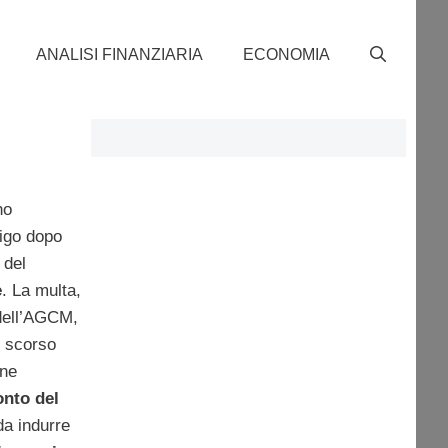
ANALISI FINANZIARIA
ECONOMIA
no
ligo dopo
 del
e
. La multa,
dell’AGCM,
o scorso
one
onto del
da indurre