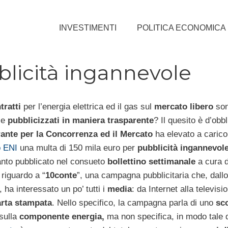
INVESTIMENTI
POLITICA ECONOMICA
blicità ingannevole
tratti
per l’energia elettrica ed il gas sul
mercato libero
so
 e
pubblicizzati in maniera trasparente
? Il quesito è d’obb
rante per la Concorrenza ed il Mercato
ha elevato a carico
o ENI
una multa di 150 mila euro per
pubblicità ingannevol
nto pubblicato nel consueto
bollettino settimanale
a cura 
riguardo a “
10conte
”, una campagna pubblicitaria che, dall
ha interessato un po’ tutti i
media
: da Internet alla televisi
arta stampata
. Nello specifico, la campagna parla di uno
sc
sulla
componente energia,
ma non specifica, in modo tale 