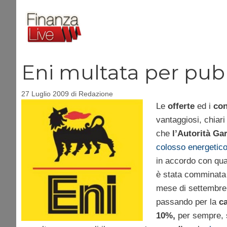
Vai
al
contenuto
Eni multata per pub
27 Luglio 2009
di
Redazione
Le
offerte
ed i
con
vantaggiosi, chiari
che
l’Autorità Ga
colosso energetic
in accordo con qua
è stata comminata 
mese di settembre, 
passando per la
c
10%,
per sempre, 