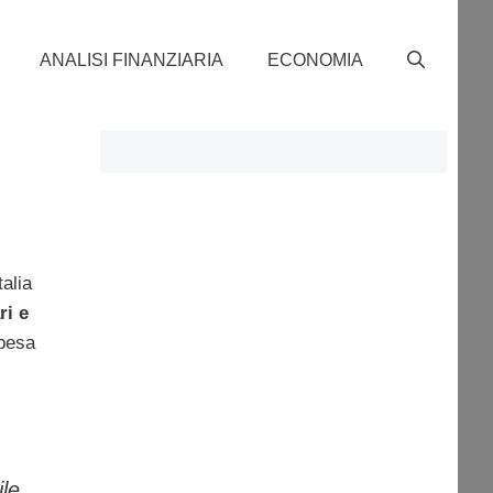
ANALISI FINANZIARIA
ECONOMIA
talia
ri e
 pesa
ile