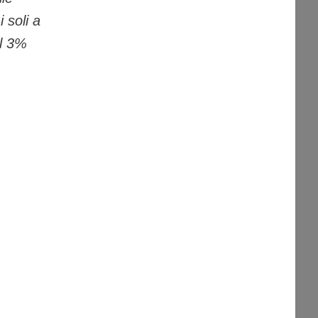
 soli a
il 3%