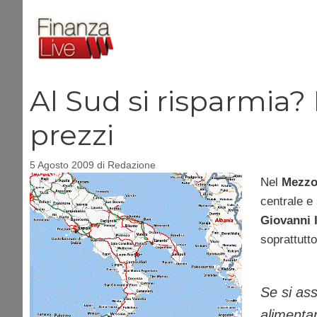
Vai
al
contenuto
Al Sud si risparmia? P
prezzi
5 Agosto 2009
di
Redazione
Nel
Mezzo
centrale e
Giovanni 
soprattutto
Se si ass
alimentar