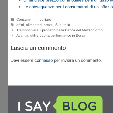
Diminuisce prezzo commodities beni di lusso a
Le conseguenze per i consumatori di un'inflazi
Categorie
Consumi
,
Immobiliare
Tag
affitti
,
alimentari
,
prezzi
,
Sud Italia
Tremonti vara il progetto della Banca del Mezzogiorno
Atlantia: utili e buona performance in Borsa
Lascia un commento
Devi essere
connesso
per inviare un commento.