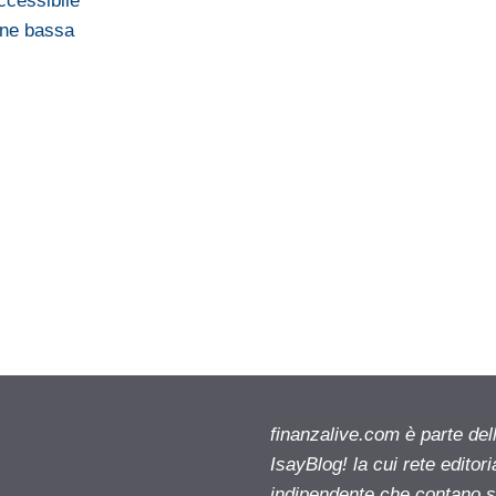
ccessibile
one bassa
finanzalive.com è parte d
IsayBlog! la cui rete editor
indipendente che contano su