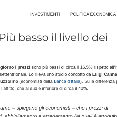
INVESTIMENTI
POLITICA ECONOMICA
iù basso il livello dei
giorno
i
prezzi
sono più bassi di circa il 16,5% rispetto all’I
 settentrionale. Lo rileva uno studio condotto da
Luigi Canna
Iuzzolino
(economisti della
Banca d’Italia
). Sulla differenza
 l’affitto, che al sud é inferiore di circa il 40%.
ume – spiegano gli economisti – che i prezzi di
i, abbigliamento e arredamento (ai quali è attribuib