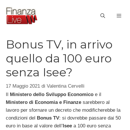
Vai
al
ME
contenuto
Bonus TV, in arrivo
quello da 100 euro
senza Isee?
17 Maggio 2021
di
Valentina Cervelli
Il
Ministero dello Sviluppo Economico
e il
Ministero di Economia e Finanze
sarebbero al
lavoro per sfornare un decreto che modificherebbe la
condizioni del
Bonus TV
: si dovrebbe passare dai 50
euro in base al valore dell’
Isee
a 100 euro senza