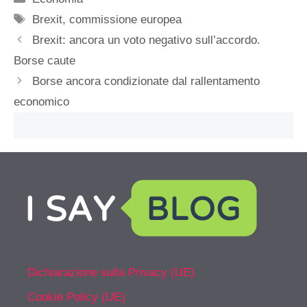
Tag
Brexit
,
commissione europea
Brexit: ancora un voto negativo sull’accordo.
Borse caute
Borse ancora condizionate dal rallentamento
economico
Dichiarazione sulla Privacy (UE)
Cookie Policy (UE)