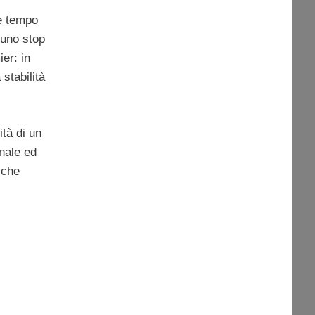
re tempo
uno stop
er: in
stabilità
ità di un
nale ed
 che