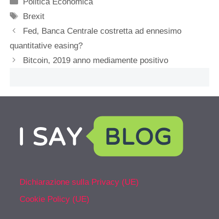
Categorie
Politica Economica
Tag
Brexit
Fed, Banca Centrale costretta ad ennesimo
quantitative easing?
Bitcoin, 2019 anno mediamente positivo
Dichiarazione sulla Privacy (UE)
Cookie Policy (UE)