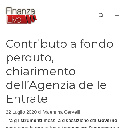
Vai
al
ME
contenuto
Contributo a fondo
perduto,
chiarimento
dell’Agenzia delle
Entrate
22 Luglio 2020
di
Valentina Cervelli
Tra gli
strumenti
messi a disposizione dal
Governo