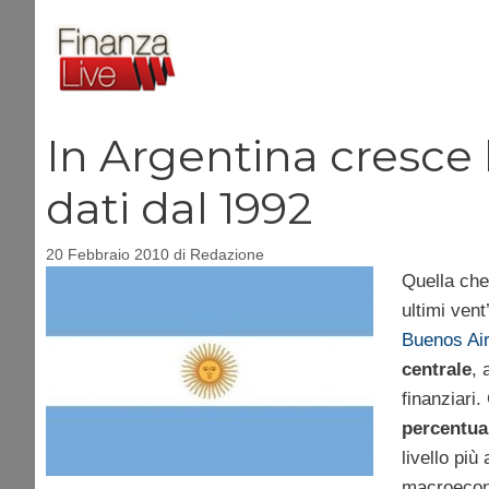
Vai
al
contenuto
In Argentina cresce l
dati dal 1992
20 Febbraio 2010
di
Redazione
Quella che 
ultimi vent
Buenos Ai
centrale
, 
finanziari
percentual
livello più
macroecon