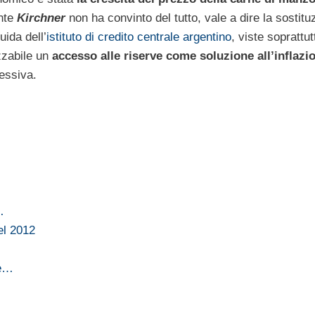
ente
Kirchner
non ha convinto del tutto, vale a dire la sostitu
uida dell’
istituto di credito centrale argentino
, viste soprattut
izzabile un
accesso alle riserve come soluzione all’inflazi
essiva.
…
el 2012
re…