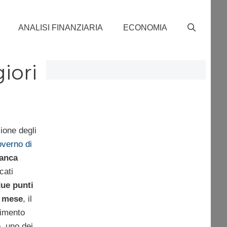
ANALISI FINANZIARIA
ECONOMIA
iori
ione degli
overno di
banca
cati
due punti
o mese
, il
rimento
o
, uno dei