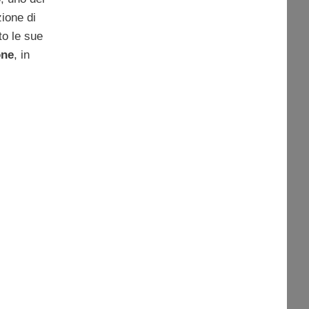
zione di
to le sue
one
, in