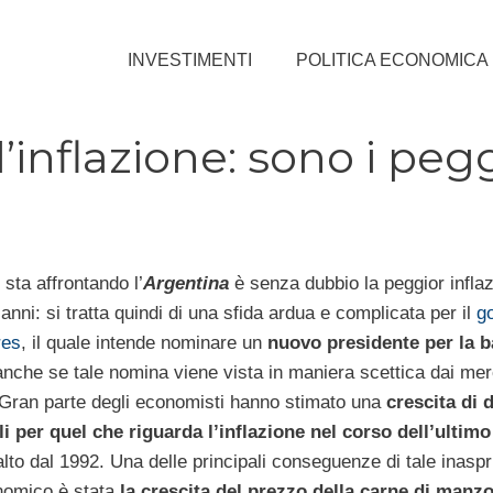
INVESTIMENTI
POLITICA ECONOMICA
’inflazione: sono i pegg
sta affrontando l’
Argentina
è senza dubbio la peggior inflaz
’anni: si tratta quindi di una sfida ardua e complicata per il
g
res
, il quale intende nominare un
nuovo presidente per la 
anche se tale nomina viene vista in maniera scettica dai mer
. Gran parte degli economisti hanno stimato una
crescita di 
i per quel che riguarda l’inflazione nel corso dell’ultim
 alto dal 1992. Una delle principali conseguenze di tale inasp
omico è stata
la crescita del prezzo della carne di manz