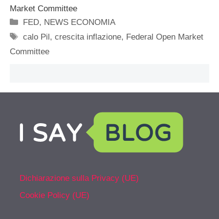
Market Committee
Categorie
FED
,
NEWS ECONOMIA
Tag
calo Pil
,
crescita inflazione
,
Federal Open Market
Committee
Dichiarazione sulla Privacy (UE)
Cookie Policy (UE)