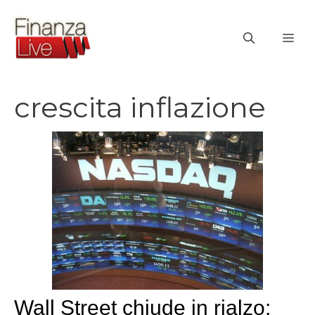
Vai
al
ME
contenuto
crescita inflazione
Wall Street chiude in rialzo: