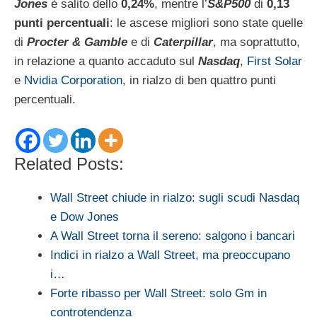
Jones
è salito dello
0,24%
, mentre l’
S&P500
di
0,13
punti percentuali
: le ascese migliori sono state quelle
di
Procter & Gamble
e di
Caterpillar
, ma soprattutto,
in relazione a quanto accaduto sul
Nasdaq
,
First Solar
e
Nvidia Corporation
, in rialzo di ben quattro punti
percentuali.
Related Posts:
Wall Street chiude in rialzo: sugli scudi Nasdaq
e Dow Jones
A Wall Street torna il sereno: salgono i bancari
Indici in rialzo a Wall Street, ma preoccupano
i…
Forte ribasso per Wall Street: solo Gm in
controtendenza