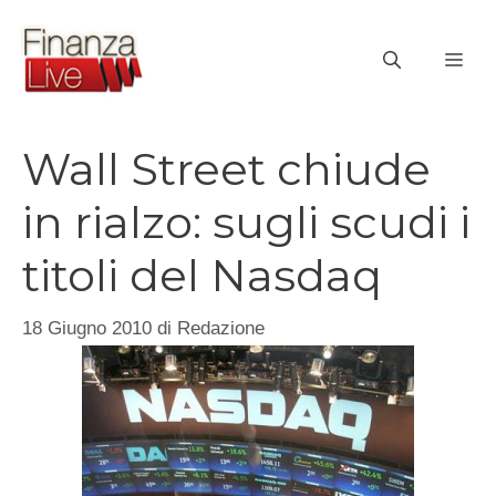
Vai
al
ME
contenuto
Wall Street chiude
in rialzo: sugli scudi i
titoli del Nasdaq
18 Giugno 2010
di
Redazione