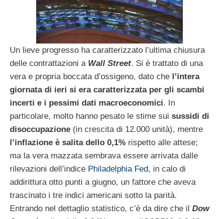
Un lieve progresso ha caratterizzato l’ultima chiusura
delle contrattazioni a
Wall Street
. Si è trattato di una
vera e propria boccata d’ossigeno, dato che
l’intera
giornata di ieri si era caratterizzata per gli scambi
incerti e i pessimi dati macroeconomici
. In
particolare, molto hanno pesato le stime sui
sussidi di
disoccupazione
(in crescita di 12.000 unità), mentre
l’inflazione è salita dello 0,1%
rispetto alle attese;
ma la vera mazzata sembrava essere arrivata dalle
rilevazioni dell’indice
Philadelphia Fed
, in calo di
addirittura otto punti a giugno, un fattore che aveva
trascinato i tre indici americani sotto la parità.
Entrando nel dettaglio statistico, c’è da dire che il
Dow