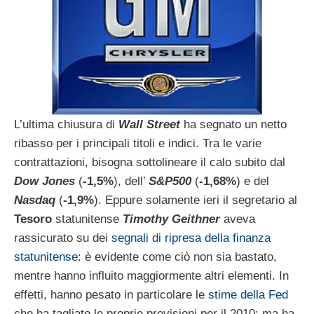
L’ultima chiusura di
Wall Street
ha segnato un netto
ribasso per i principali titoli e indici. Tra le varie
contrattazioni, bisogna sottolineare il calo subito dal
Dow Jones
(
-1,5%
), dell’
S&P500
(
-1,68%
) e del
Nasdaq
(
-1,9%
). Eppure solamente ieri il segretario al
Tesoro
statunitense
Timothy Geithner
aveva
rassicurato su dei
segnali di ripresa della finanza
statunitense
: è evidente come ciò non sia bastato,
mentre hanno influito maggiormente altri elementi. In
effetti, hanno pesato in particolare le
stime della Fed
che ha tagliato le proprie previsioni per il 2010; ma ha