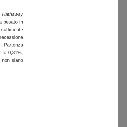
re Hathaway
ha pesato in
sufficiente
 recessione
i. Partenza
ello 0,31%,
o non siano