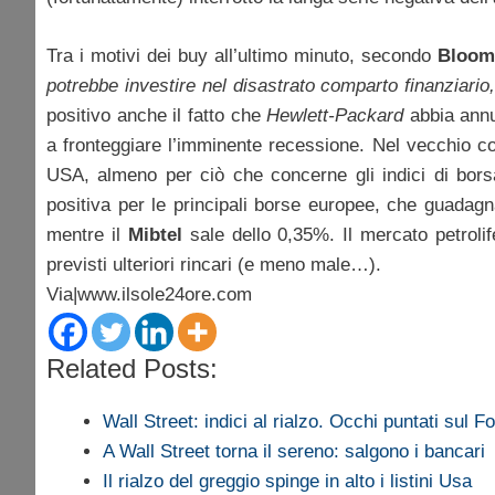
Tra i motivi dei buy all’ultimo minuto, secondo
Bloom
potrebbe investire nel disastrato comparto finanziario,
positivo anche il fatto che
Hewlett-Packard
abbia annun
a fronteggiare l’imminente recessione. Nel vecchio co
USA, almeno per ciò che concerne gli indici di borsa
positiva per le principali borse europee, che guada
mentre il
Mibtel
sale dello 0,35%. Il mercato petrol
previsti ulteriori rincari (e meno male…).
Via|www.ilsole24ore.com
Related Posts:
Wall Street: indici al rialzo. Occhi puntati sul 
A Wall Street torna il sereno: salgono i bancari
Il rialzo del greggio spinge in alto i listini Usa