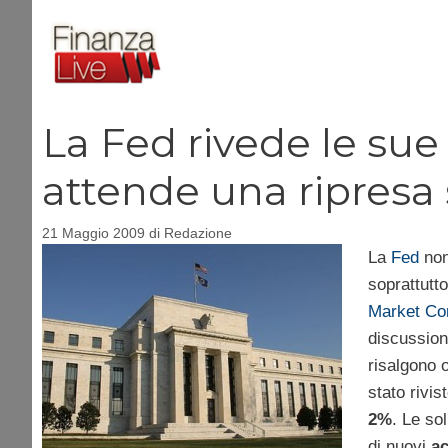
Vai
al
contenuto
La Fed rivede le sue
attende una ripresa s
21 Maggio 2009
di
Redazione
La
Fed
non
soprattutt
Market Co
discussion
risalgono o
stato rivi
2%
. Le so
di nuovi
ac