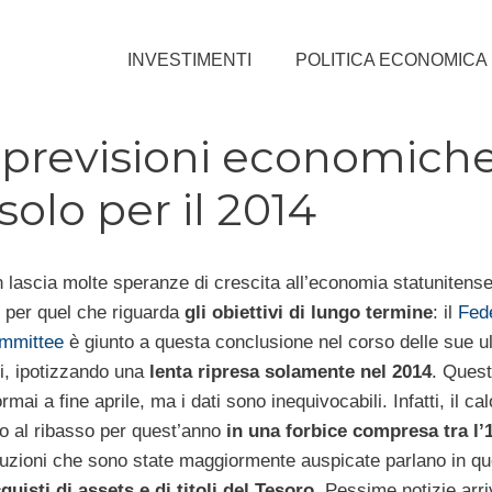
INVESTIMENTI
POLITICA ECONOMICA
 previsioni economiche:
olo per il 2014
 lascia molte speranze di crescita all’economia statunitense
o per quel che riguarda
gli obiettivi di lungo termine
: il
Fed
mmittee
è giunto a questa conclusione nel corso delle sue u
i, ipotizzando una
lenta ripresa solamente nel 2014
. Quest
rmai a fine aprile, ma i dati sono inequivocabili. Infatti, il cal
sto al ribasso per quest’anno
in una forbice compresa tra l’1
luzioni che sono state maggiormente auspicate parlano in q
quisti di assets e di titoli del Tesoro
. Pessime notizie arr