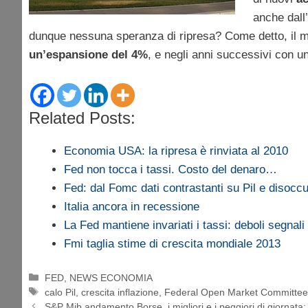
anche dall’
dunque nessuna speranza di ripresa? Come detto, il mag
un’espansione del 4%
, e negli anni successivi con u
Related Posts:
Economia USA: la ripresa è rinviata al 2010
Fed non tocca i tassi. Costo del denaro…
Fed: dal Fomc dati contrastanti su Pil e disocc
Italia ancora in recessione
La Fed mantiene invariati i tassi: deboli segnal
Fmi taglia stime di crescita mondiale 2013
Categorie
FED
,
NEWS ECONOMIA
Tag
calo Pil
,
crescita inflazione
,
Federal Open Market Committe
S&P Mib andamento Borse, i migliori e i peggiori di giornata