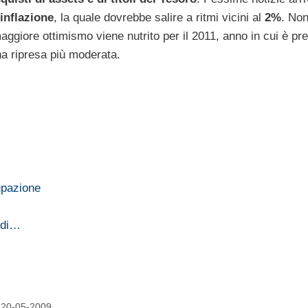
inflazione
, la quale dovrebbe salire a ritmi vicini al
2%
. Non
giore ottimismo viene nutrito per il 2011, anno in cui è pre
na ripresa più moderata.
upazione
i di…
e
: 20-05-2009