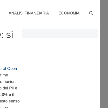
ANALISI FINANZIARIA
ECONOMIA
 si
,
eral Open
ltime
e riunioni
o del Pil è
,3% e il
uesto senso
ivano