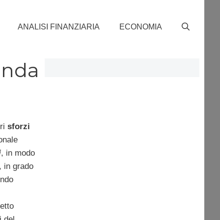
ANALISI FINANZIARIA
ECONOMIA
banda
ri
sforzi
onale
i
, in modo
, in grado
ondo
getto
i del