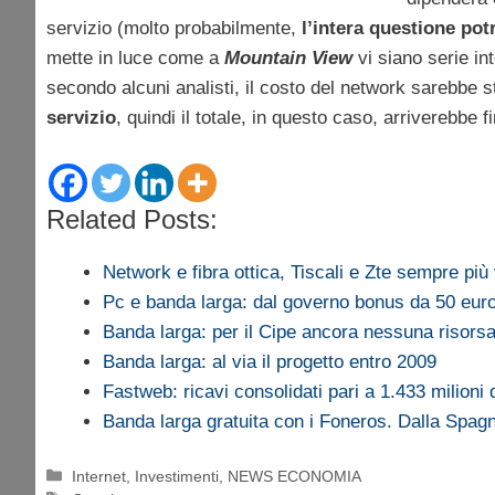
servizio (molto probabilmente,
l’intera questione pot
mette in luce come a
Mountain View
vi siano serie in
secondo alcuni analisti, il costo del network sarebbe s
servizio
, quindi il totale, in questo caso, arriverebbe f
Related Posts:
Network e fibra ottica, Tiscali e Zte sempre più 
Pc e banda larga: dal governo bonus da 50 eur
Banda larga: per il Cipe ancora nessuna risors
Banda larga: al via il progetto entro 2009
Fastweb: ricavi consolidati pari a 1.433 milioni 
Banda larga gratuita con i Foneros. Dalla Spa
Categorie
Internet
,
Investimenti
,
NEWS ECONOMIA