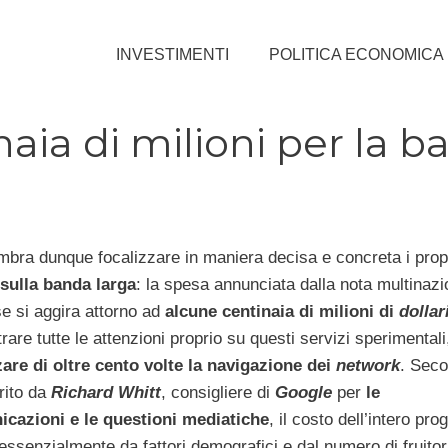
INVESTIMENTI
POLITICA ECONOMICA
naia di milioni per la 
bra dunque focalizzare in maniera decisa e concreta i prop
 sulla banda larga
: la spesa annunciata dalla nota multinazi
se si aggira attorno ad
alcune centinaia di milioni di
dollar
are tutte le attenzioni proprio su questi servizi sperimentali
are di oltre cento volte la navigazione dei
network
. Sec
rito da
Richard Whitt
, consigliere di
Google
per
le
icazioni e le questioni mediatiche
, il costo dell’intero pro
essenzialmente da fattori demografici e dal numero di fruitor