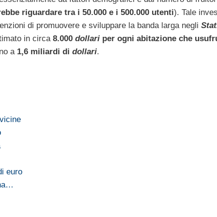
rebbe riguardare tra i 50.000 e i 500.000 utenti
). Tale inve
tenzioni di promuovere e sviluppare la banda larga negli
Stat
timato in circa
8.000
dollari
per ogni abitazione che usufru
ino a
1,6 miliardi di
dollari
.
vicine
o
a
di euro
gna…