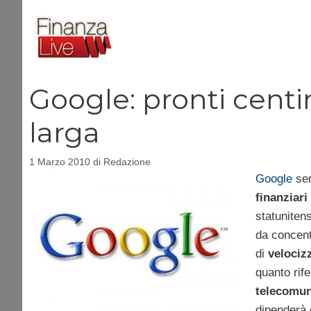
Vai
al
contenuto
Google: pronti centi
larga
1 Marzo 2010
di
Redazione
Google
sem
finanziari
statuniten
da concentr
di
velocizz
quanto rife
telecomun
dipenderà 